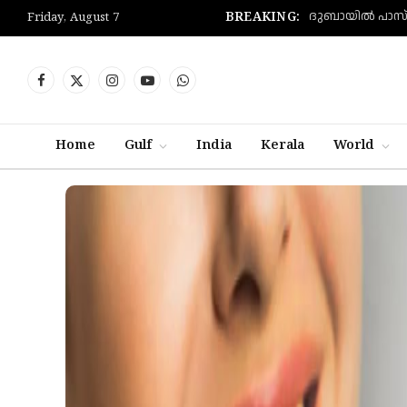
BREAKING:
Friday, August 7
Facebook
X
Instagram
YouTube
WhatsApp
(Twitter)
Home
Gulf
India
Kerala
World