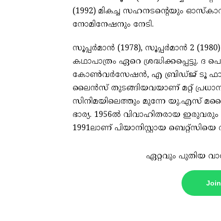
(1992) മികച്ച സഹനടന്റെയും ഓസ്കാറു
നോമിനേഷനും നേടി.
സൂപ്പർമാൻ (1978), സൂപ്പർമാൻ 2 (198
കഥാപാത്രം ഏറെ ശ്രദ്ധിക്കപ്പെട്ടു
കോൺവർസേഷൻ, എ ബ്രിഡ്ജ് ടൂ ഫാർ, എ
ലൈൻസ് തുടങ്ങിയവയാണ് മറ്റ് പ്രധാന ച
സിനിമയിലെത്തും മുന്നേ യു.എസ് മറ
ഭാര്യ. 1956ൽ വിവാഹിതരായ ഇരുവരും 19
1991ലാണ് പിയാനിസ്റ്റായ ബെറ്റ്‌സിയ
ഏറ്റവും പുതിയ വാ
Joi