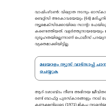
വാഷിംഗ്ടൺ: വിഖ്യാത നടനും ഓസ്‌കാർ
ബെറ്റ്‌സി അരകാവയേയും (64) മരിച്
ന്യൂമെ‌ക്‌സിക്കോയിലെ സാന്റാ ഫേയ
കണ്ടെത്തിയത്. വളർത്തുനായയേയും ജ
ദുരൂഹതയില്ലെന്നാണ് പൊലീസ് പറയ
വ്യക്തമാക്കിയിട്ടില്ല.
മലയാളം ന്യൂസ് വാട്സാപ്പ് ച
ചെയ്യുക
ആറ് ദശാബ്ദം നീണ്ട അഭിനയ ജീവിതത
രണ്ട് ബാഫ്റ്റ പുരസ്കാരങ്ങളും നാല
കണക്ഷനിലൂടെ (1971) മികച്ച നടന്റെയു