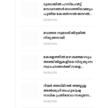
ദുബായിൽ പാസ്‌പോർട്ട്
സേവനങ്ങൾ വേഗത്തിലാക്കും:
പുതിയ കോൺസൽ ജനറൽ
ഡോ. ഇ. വിഷ്ണുവർധൻ
06/08/2026
റെഡ്ഡി
വേങ്ങര സ്വദേശി ജിദ്ദയിൽ
നിര്യാതനായി
06/08/2026
കേരളത്തില്‍ മഴ ശക്തമാവും:
അഞ്ച് ജില്ലകളിലെ വിദ്യാഭ്യാസ
സ്ഥാപനങ്ങള്‍ക്ക് നാളെ
അവധി
06/08/2026
റിയര്‍ അഡ്മിറല്‍ അബ്ദുല്ല
അല്‍ശഹ്രി ബഹുരാഷ്ട്ര
നാവിക പ്രതിരോധ സഖ്യസേന
കമാന്‍ഡര്‍
06/08/2026