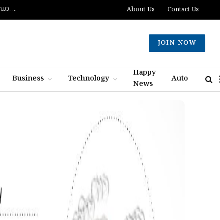
ദുബായിൽ പാസ്‌പോർട്ട് സേവനങ്ങൾ വേഗത്തിലാക്കും: പുതിയ കോൺസൽ ജനറൽ ഡോ. ഇ. വിഷ്ണുവർധൻ റെഡ്ഡി
About Us
Contact Us
JOIN NOW
Happy
Business
Technology
Auto
News