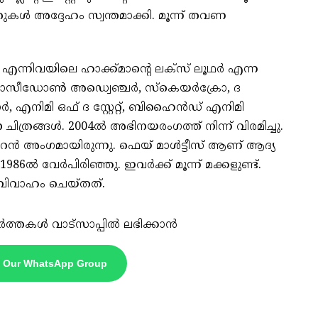
കൾ അദ്ദേഹം സ്വന്തമാക്കി. മൂന്ന് തവണ
0) എന്നിവയിലെ ഹാക്ക്മാന്റെ ലക്സ് ലൂഥർ എന്ന
. ദ പൊസീഡോൺ അഡ്വെഞ്ചർ, സ്‌കെയർക്രോ, ദ
നിമി ഒഫ് ദ സ്റ്റേറ്റ്, ബിഹൈൻഡ് എനിമി
ിത്രങ്ങൾ. 2004ൽ അഭിനയരംഗത്ത് നിന്ന് വിരമിച്ചു.
ൈൻ അംഗമായിരുന്നു. ഫെയ് മാൾട്ടീസ് ആണ് ആദ്യ
86ൽ വേർപിരിഞ്ഞു. ഇവർക്ക് മൂന്ന് മക്കളുണ്ട്.
െ വിവാഹം ചെയ്തത്.
ർത്തകൾ വാട്സാപ്പിൽ ലഭിക്കാൻ
n Our WhatsApp Group