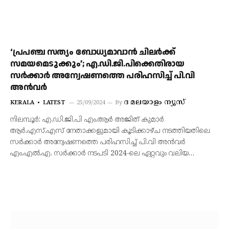
‘പ്രപഞ്ച സത്യം ബോധ്യമാവാൻ ചിലർക്ക്
സമയമെടുക്കും’; എ.ഡി.ജി.പിക്കെതിരായ
സർക്കാർ അന്വേഷണത്തെ പരിഹസിച്ച് പി.വി
അൻവർ
ദ മലയാളം ന്യൂസ്‌
KERALA
LATEST
25/09/2024
By
നിലമ്പൂർ: എ.ഡി.ജി.പി എം.ആർ അജിത് കുമാർ
ആർ.എസ്.എസ് നേതാക്കളുമായി കൂടിക്കാഴ്ച നടത്തിയതിലെ
സർക്കാർ അന്വേഷണത്തെ പരിഹസിച്ച് പി.വി അൻവർ
എം.എൽ.എ. സർക്കാർ നടപടി 2024-ലെ ഏറ്റവും വലിയ…