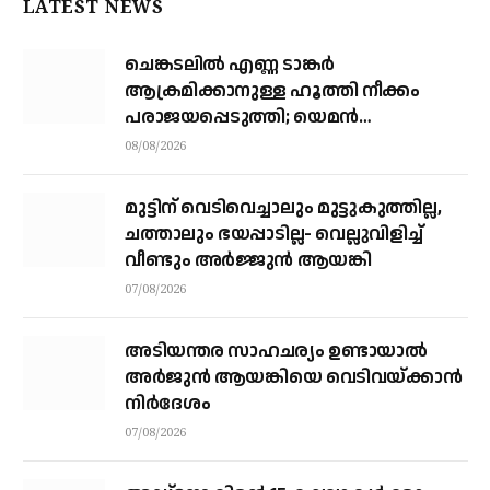
LATEST NEWS
ചെങ്കടലില്‍ എണ്ണ ടാങ്കര്‍
ആക്രമിക്കാനുള്ള ഹൂത്തി നീക്കം
പരാജയപ്പെടുത്തി; യെമൻ
സംഘർഷത്തിലേക്ക് നീങ്ങുന്നുവെന്ന്
08/08/2026
യു.എൻ മുന്നറിയിപ്പ്
മുട്ടിന് വെടിവെച്ചാലും മുട്ടുകുത്തില്ല,
ചത്താലും ഭയപ്പാടില്ല- വെല്ലുവിളിച്ച്
വീണ്ടും അർജ്ജുൻ ആയങ്കി
07/08/2026
അടിയന്തര സാഹചര്യം ഉണ്ടായാല്‍
അര്‍ജുന്‍ ആയങ്കിയെ വെടിവയ്ക്കാന്‍
നിര്‍ദേശം
07/08/2026