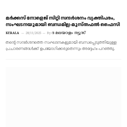
മർക്കസ് നോളെജ് സിറ്റി സന്ദർശനം വ്യക്തിപരം,
സംഘടനയുമായി ബന്ധമില്ല-മുസ്തഫൽ ഫൈസി
ദ മലയാളം ന്യൂസ്
KERALA
28/11/2025
By
തന്റെ സന്ദർശനത്തെ സംഘടനകളുമായി ബന്ധപ്പെടുത്തിയുള്ള
പ്രചാരണങ്ങൾക്ക് ഉപയോഗിക്കരുതെന്നും അദ്ദേഹം പറഞ്ഞു.