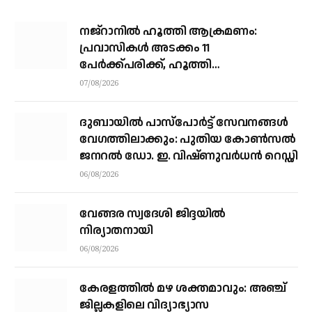
നജ്‌റാനില്‍ ഹൂത്തി ആക്രമണം:
പ്രവാസികള്‍ അടക്കം 11
പേർക്ക്പരിക്ക്, ഹൂത്തി
ആക്രമണത്തില്‍ 17 യെമന്‍
07/08/2026
സൈനികര്‍ കൊല്ലപ്പെട്ടു
ദുബായിൽ പാസ്‌പോർട്ട് സേവനങ്ങൾ
വേഗത്തിലാക്കും: പുതിയ കോൺസൽ
ജനറൽ ഡോ. ഇ. വിഷ്ണുവർധൻ റെഡ്ഡി
06/08/2026
വേങ്ങര സ്വദേശി ജിദ്ദയിൽ
നിര്യാതനായി
06/08/2026
കേരളത്തില്‍ മഴ ശക്തമാവും: അഞ്ച്
ജില്ലകളിലെ വിദ്യാഭ്യാസ