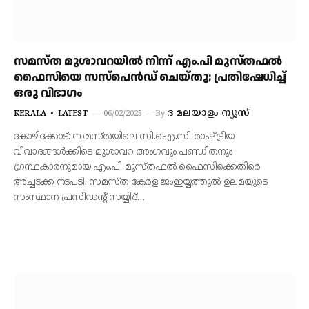
സമസ്ത മുശാവറയിൽ നിന്ന് എം.പി മുസ്തഫൽ
ഫൈസിയെ സസ്‌പെൻഡ് ചെയ്തു; പ്രതിഷേധിച്ച്
ഒരു വിഭാഗം
ദ മലയാളം ന്യൂസ്‌
KERALA
LATEST
06/02/2025
By
കോഴിക്കോട്: സമസ്തയിലെ സി.ഐ.സി-രാഷ്ട്രീയ
വിവാദങ്ങൾക്കിടെ മുശാവറ അംഗവും പണ്ഡിതനും
ഗ്രന്ഥകാരനുമായ എം.പി മുസ്തഫൽ ഫൈസിക്കെതിരെ
അച്ചടക്ക നടപടി. സമസ്ത കേരള ജംഇയ്യത്തുൽ ഉലമയുടെ
സംസ്ഥാന പ്രസിഡന്റ് സയ്യിദ്…