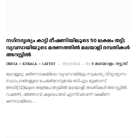
നഗ്‌നദൃശ്യം കാട്ടി ഭീഷണിയിലൂടെ 50 ലക്ഷം തട്ടി;
വ്യവസായിയുടെ മരണത്തിൽ മലയാളി ദമ്പതികൾ
അറസ്റ്റിൽ
ദ മലയാളം ന്യൂസ്‌
INDIA
KERALA
LATEST
09/10/2024
By
മംഗളൂരു: കർണാടകയിലെ വ്യവസായിയും സ്വകാര്യ വിദ്യാഭ്യാസ
സ്ഥാപനങ്ങളുടെ ചെയർമാനുമായ ബി.എം മുംതാസ്
അലി(52)യുടെ ആത്മഹത്യയിൽ മലയാളി ദമ്പതികൾ അറസ്റ്റിൽ.
റഹ്മത്ത്, ഭർത്താവ് ഷുഹൈബ് എന്നിവരാണ് ദക്ഷിണ
കന്നഡയിലെ…