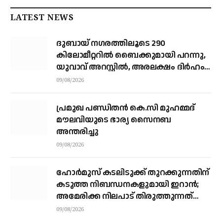
LATEST NEWS
ദുബായ് ന​ഗരത്തിലൂടെ 290
കിലോമീറ്ററില്‍ ബൈക്കുമായി പറന്നു,
യുവാവ് അറസ്റ്റിൽ, അരലക്ഷം ദിർഹം
പിഴ
09/08/2026
പ്രമുഖ പണ്ഡിതൻ കെ.സി മുഹമ്മദ്
മൗലവിയുടെ ഭാര്യ സൈനബ
അന്തരിച്ചു
09/08/2026
ഹോര്‍മുസ് കടലിടുക്ക് തുറക്കുന്നതിന്
കടുത്ത നിബന്ധനകളുമായി ഇറാന്‍;
അമേരിക്ക നിലപാട് തിരുത്തുന്നത്
വരെ തുറക്കില്ലെന്ന് കൗണ്‍സില്‍
09/08/2026