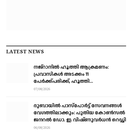
LATEST NEWS
നജ്‌റാനില്‍ ഹൂത്തി ആക്രമണം:
പ്രവാസികള്‍ അടക്കം 11
പേർക്ക്പരിക്ക്, ഹൂത്തി
ആക്രമണത്തില്‍ 17 യെമന്‍
07/08/2026
സൈനികര്‍ കൊല്ലപ്പെട്ടു
ദുബായിൽ പാസ്‌പോർട്ട് സേവനങ്ങൾ
വേഗത്തിലാക്കും: പുതിയ കോൺസൽ
ജനറൽ ഡോ. ഇ. വിഷ്ണുവർധൻ റെഡ്ഡി
06/08/2026