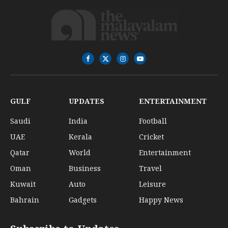
Facebook
X
Instagram
YouTube
(Twitter)
GULF
UPDATES
ENTERTAINMENT
Saudi
India
Football
UAE
Kerala
Cricket
Qatar
World
Entertainment
Oman
Business
Travel
Kuwait
Auto
Leisure
Bahrain
Gadgets
Happy News