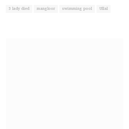
3 lady died
mangloor
swimming pool
Ullal