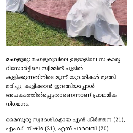
മംഗളൂരു:
മംഗളൂരുവിലെ ഉള്ളാളിലെ സ്വകാര്യ
റിസോർട്ടിലെ സ്വിമ്മിങ് പൂളിൽ
കുളിക്കുന്നതിനിടെ മൂന്ന് യുവതികൾ മുങ്ങി
മരിച്ചു. കുളിക്കാൻ ഇറങ്ങിയപ്പോൾ
അപകടത്തിൽപ്പെട്ടതാണെന്നാണ് പ്രാഥമിക
നിഗമനം.
മൈസൂരു സ്വദേശികളായ എൻ കീർത്തന (21),
എം.ഡി നിഷിദ (21), എസ് പാർവതി (20)