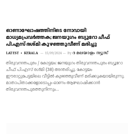
ഓണാഘോഷത്തിനിടെ നോവായി
മാധ്യമപ്രവർത്തക; ജനയുഗം ബ്യൂറോ ചീഫ്
പി.എസ് രശ്മി കുഴഞ്ഞുവീണ് മരിച്ചു
ദ മലയാളം ന്യൂസ്‌
LATEST
KERALA
15/09/2024
By
തിരുവനന്തപുരം / കോട്ടയം: ജനയുഗം തിരുവനന്തപുരം ബ്യൂറോ
ചീഫ് പി.എസ് രശ്മി (38) അന്തരിച്ചു. കോട്ടയം
ഈരാറ്റുപേട്ടയിലെ വീട്ടിൽ കുഴഞ്ഞുവീണ് മരിക്കുകയായിരുന്നു.
മാതാപിതാക്കളോടൊപ്പം ഓണം ആഘോഷിക്കാൻ
തിരുവനന്തപുരത്തുനിന്നും…