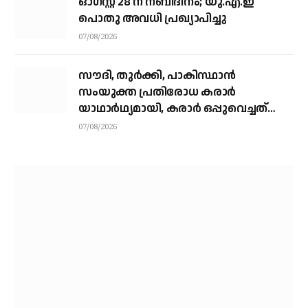
ഓഗസ്റ്റ് 28 ന് നബിദിനം; യു.എ.ഇ
പൊതു അവധി പ്രഖ്യാപിച്ചു
07/08/2026
സൗദി, തുര്‍ക്കി, പാകിസ്ഥാന്‍
സംയുക്ത പ്രതിരോധ കരാര്‍
യാഥാര്‍ഥ്യമായി, കരാര്‍ ഒപ്പുവെച്ചത്
വിശുദ്ധ ഹറമിന്റെ ചാരത്ത്
07/08/2026