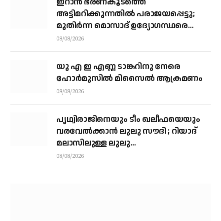
ഇറാന്‍ ഭരണകൂടത്തെ
അട്ടിമറിക്കുന്നതില്‍ പരാജയപ്പെട്ടു;
മുതിര്‍ന്ന മൊസാദ് ഉദ്യോഗസ്ഥരെ
പിരിച്ചുവിട്ടു
08/08/2026
യു എ ഇ എണ്ണ ടാങ്കറിനു നേരെ
ഹോര്‍മുസില്‍ മിസൈല്‍ ആക്രമണം
08/08/2026
പൃഥ്വിരാജിനെയും ടീം ഖലീഫയെയും
വരവേല്‍ക്കാന്‍ ലുലു സൗദി ; റിയാദ്
മലാസിലുള്ള ലുലു
ഹൈപ്പര്‍മാര്‍ക്കറ്റിലാണ് സംഘം
08/08/2026
എത്തുന്നത്