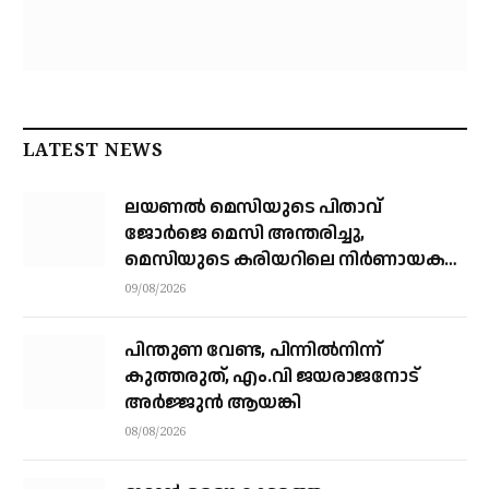
LATEST NEWS
ലയണൽ മെസിയുടെ പിതാവ്
ജോർജെ മെസി അന്തരിച്ചു, ​
മെസിയുടെ കരിയറിലെ നിർണായക
ശക്തി
09/08/2026
പിന്തുണ വേണ്ട, പിന്നിൽനിന്ന്
കുത്തരുത്, എം.വി ജയരാജനോട്
അർജ്ജുൻ ആയങ്കി
08/08/2026