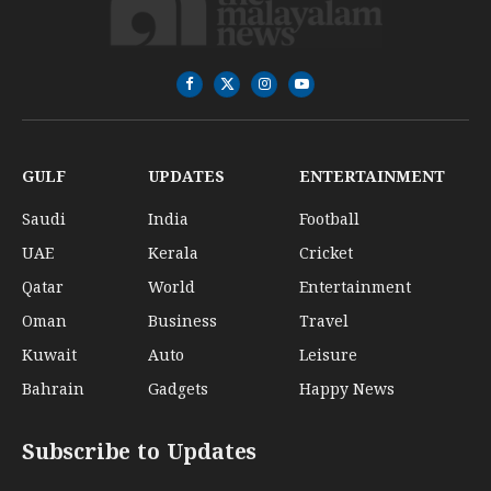
Facebook
X
Instagram
YouTube
(Twitter)
GULF
UPDATES
ENTERTAINMENT
Saudi
India
Football
UAE
Kerala
Cricket
Qatar
World
Entertainment
Oman
Business
Travel
Kuwait
Auto
Leisure
Bahrain
Gadgets
Happy News
Subscribe to Updates