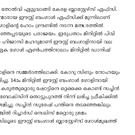
ോല്‍വി ഏറ്റുവാങ്ങി കേരള ബ്ലാസ്റ്റേഴ്‌സ് എഫ്‌സി.
മാരായ ഈസ്റ്റ് ബംഗാള്‍ എഫ്‌സിക്ക് മുന്നിലാണ്
ംഗാളിന്റെ ഹോം ഗ്രൗണ്ടില്‍ നടന്ന മത്സരത്തില്‍
ഞ്ഞപ്പടയുടെ പരാജയം. ഇരുപതാം മിനിറ്റില്‍ പിവി
ില്‍ ഹിജാസി മഹറുമാണ് ഈസ്റ്റ് ബംഗാളിനായി വല
െ ഏക ഗോള്‍ എണ്‍പത്തിനാലാം മിനിറ്റില്‍ ഡാനിഷ്
് ബംഗാളിനെ സമ്മര്‍ദത്തിലാക്കി. കോറു സിങും നോഹയും
്ചു. 14ാം മിനിറ്റില്‍ ഈസ്റ്റ് ബംഗാള്‍ ഗോളിനായി
രുത്തുറ്റൊരു ഷോട്ടിനെ ഒറ്റക്കൈ കൊണ്ട് സച്ചിന്‍
ോക്സിന് തൊട്ടുപുറത്ത് നിന്ന് ലഭിച്ച ഫ്രീകിക്കില്‍
 ശ്രമിച്ചു. സച്ചിന്‍ സുരേഷ് പന്തിനെ തടഞ്ഞെങ്കിലും
ില്‍ റിച്ചാര്‍ഡ് സെലിസ് മറ്റൊരു ശ്രമം
ലൂടെ ഈസ്റ്റ് ബംഗാള്‍ ബ്ലാസ്റ്റേഴ്സ് ഗോള്‍മുഖത്ത്