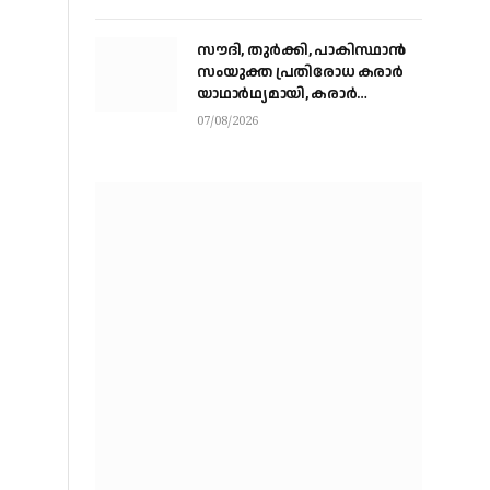
സൗദി, തുര്‍ക്കി, പാകിസ്ഥാന്‍
സംയുക്ത പ്രതിരോധ കരാര്‍
യാഥാര്‍ഥ്യമായി, കരാര്‍
ഒപ്പുവെച്ചത് വിശുദ്ധ ഹറമിന്റെ
07/08/2026
ചാരത്ത്