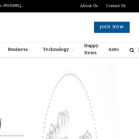
മുട്ടിന് വെടിവെച്ചാലും മുട്ടുകുത്തില്ല, ചത്താലും ഭയപ്പാടില്ല- വെല്ലുവിളിച്ച് വീണ്ടും അർജ്ജുൻ ആയങ്കി
About Us
Contact Us
JOIN NOW
Happy
Business
Technology
Auto
News