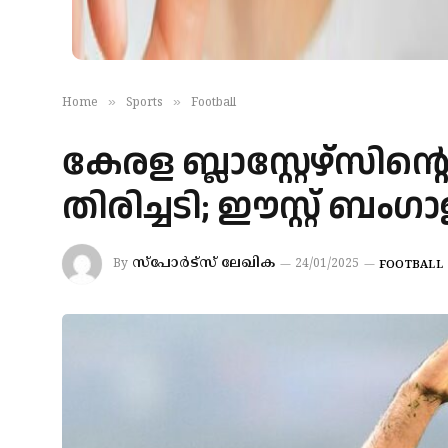
»
»
Home
Sports
Football
കേരള ബ്ലാസ്റ്റേഴ്‌സിന്റ
തിരിച്ചടി; ഈസ്റ്റ് ബ
സ്‌പോര്‍ട്‌സ് ലേഖിക
By
24/01/2025
FOOTBALL