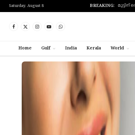
BREAKING:
Saturday, August 8
Facebook
X
Instagram
YouTube
WhatsApp
(Twitter)
Home
Gulf
India
Kerala
World