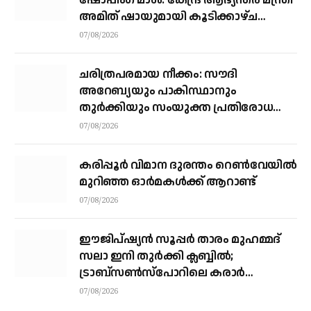
ഷോപ്പിംഗ് മാൾ: കേന്ദ്ര ആഭ്യന്തര മന്ത്രി
അമിത് ഷായുമായി കൂടിക്കാഴ്ച
നടത്തി എം.എ യൂസഫലി
07/08/2026
ചരിത്രപരമായ നീക്കം: സൗദി
അറേബ്യയും പാകിസ്ഥാനും
തുർക്കിയും സംയുക്ത പ്രതിരോധ
കരാറിൽ ഒപ്പുവെക്കുന്നു,
07/08/2026
സമവാക്യങ്ങളെല്ലാം മാറും
കരിപ്പൂര്‍ വിമാന ദുരന്തം റെണ്‍വേയില്‍
മുറിഞ്ഞ ഓര്‍മകള്‍ക്ക് ആറാണ്ട്
07/08/2026
ഈജിപ്ഷ്യന്‍ സൂപ്പര്‍ താരം മുഹമ്മദ്
സലാ ഇനി തുര്‍ക്കി ക്ലബ്ബില്‍;
ട്രാബ്‌സണ്‍സ്‌പോറിലെ കരാര്‍
അവസാനഘട്ടത്തില്‍
07/08/2026