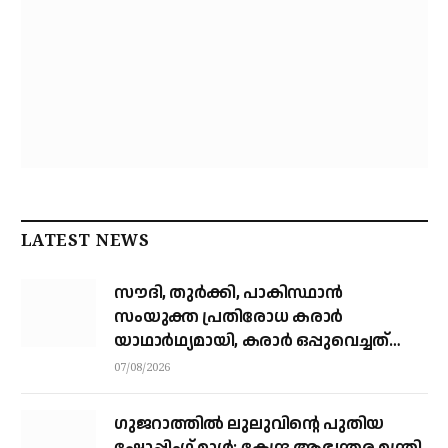
LATEST NEWS
സൗദി, തുര്‍ക്കി, പാകിസ്ഥാന്‍
സംയുക്ത പ്രതിരോധ കരാര്‍
യാഥാര്‍ഥ്യമായി, കരാര്‍ ഒപ്പുവെച്ചത്
വിശുദ്ധ ഹറമിന്റെ ചാരത്ത്
07/08/2026
ഗുജറാത്തിൽ ലുലുവിന്റെ പുതിയ