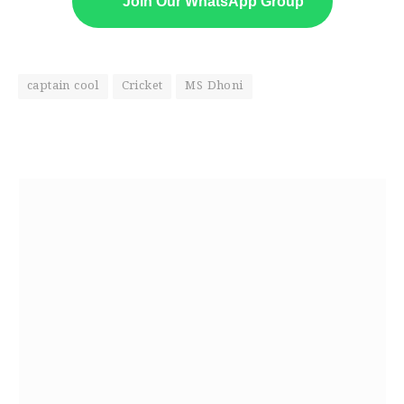
Join Our WhatsApp Group
captain cool
Cricket
MS Dhoni