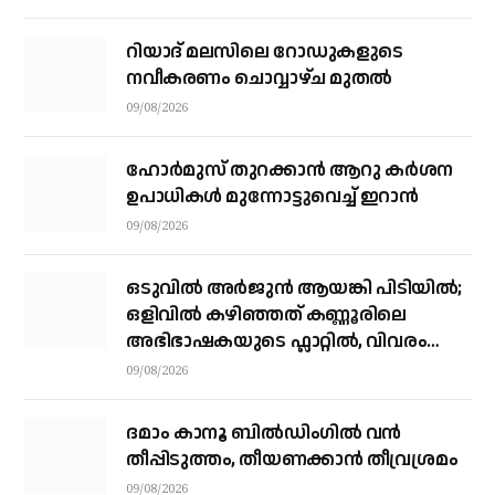
റിയാദ് മലസിലെ റോഡുകളുടെ
നവീകരണം ചൊവ്വാഴ്ച മുതല്‍
09/08/2026
ഹോർമുസ് തുറക്കാൻ ആറു കർശന
ഉപാധികൾ മുന്നോട്ടുവെച്ച് ഇറാൻ
09/08/2026
ഒടുവിൽ അർജുൻ ആയങ്കി പിടിയിൽ;
ഒളിവിൽ കഴിഞ്ഞത് കണ്ണൂരിലെ
അഭിഭാഷകയുടെ ഫ്ലാറ്റിൽ, വിവരം
നൽകിയത് ഓട്ടോ ഡ്രൈവർ
09/08/2026
ദമാം കാനൂ ബിൽഡിംഗിൽ വൻ
തീപ്പിടുത്തം, തീയണക്കാൻ തീവ്രശ്രമം
09/08/2026