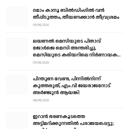
ദമാം കാനൂ ബിൽഡിംഗിൽ വൻ
തീപ്പിടുത്തം, തീയണക്കാൻ തീവ്രശ്രമം
09/08/2026
ലയണൽ മെസിയുടെ പിതാവ്
ജോർജെ മെസി അന്തരിച്ചു, ​
മെസിയുടെ കരിയറിലെ നിർണായക
ശക്തി
09/08/2026
പിന്തുണ വേണ്ട, പിന്നിൽനിന്ന്
കുത്തരുത്, എം.വി ജയരാജനോട്
അർജ്ജുൻ ആയങ്കി
08/08/2026
ഇറാന്‍ ഭരണകൂടത്തെ
അട്ടിമറിക്കുന്നതില്‍ പരാജയപ്പെട്ടു;