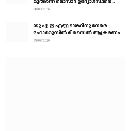
മുതിര്‍ന്ന മൊസാദ് ഉദ്യോഗസ്ഥരെ
പിരിച്ചുവിട്ടു
08/08/2026
യു എ ഇ എണ്ണ ടാങ്കറിനു നേരെ
ഹോര്‍മുസില്‍ മിസൈല്‍ ആക്രമണം
08/08/2026