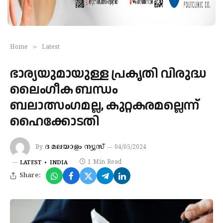
»
Home
Latest
ഭാര്യയുമായുള്ള പ്രകൃതി വിരുദ്ധ
ലൈംഗീക ബന്ധം
ബലാത്സംഗമല്ല, കുറ്റകരമല്ലെന്ന്
ഹൈക്കോടതി
ദ മലയാളം ന്യൂസ്
By
04/05/2024
1 Min Read
LATEST
INDIA
Share: