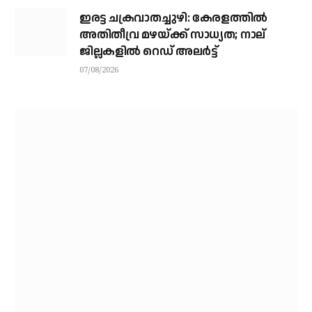
ഇരട്ട ചക്രവാതച്ചുഴി: കേരളത്തില്‍
അതിതീവ്ര മഴയ്ക്ക് സാധ്യത; നാല്
ജില്ലകളില്‍ റെഡ് അലര്‍ട്ട്
07/08/2026