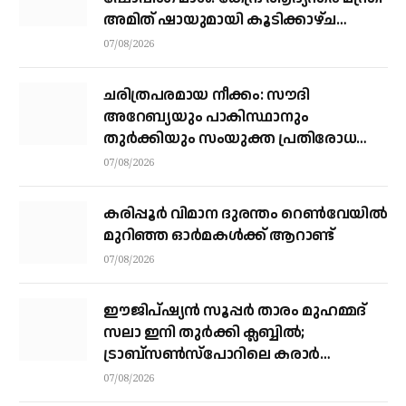
അമിത് ഷായുമായി കൂടിക്കാഴ്ച
നടത്തി എം.എ യൂസഫലി
07/08/2026
ചരിത്രപരമായ നീക്കം: സൗദി
അറേബ്യയും പാകിസ്ഥാനും
തുർക്കിയും സംയുക്ത പ്രതിരോധ
കരാറിൽ ഒപ്പുവെക്കുന്നു,
07/08/2026
സമവാക്യങ്ങളെല്ലാം മാറും
കരിപ്പൂര്‍ വിമാന ദുരന്തം റെണ്‍വേയില്‍
മുറിഞ്ഞ ഓര്‍മകള്‍ക്ക് ആറാണ്ട്
07/08/2026
ഈജിപ്ഷ്യന്‍ സൂപ്പര്‍ താരം മുഹമ്മദ്
സലാ ഇനി തുര്‍ക്കി ക്ലബ്ബില്‍;
ട്രാബ്‌സണ്‍സ്‌പോറിലെ കരാര്‍
അവസാനഘട്ടത്തില്‍
07/08/2026