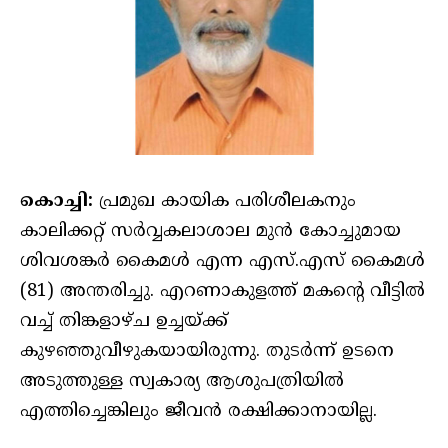
കൊച്ചി:
പ്രമുഖ കായിക പരിശീലകനും
കാലിക്കറ്റ് സർവ്വകലാശാല മുൻ കോച്ചുമായ
ശിവശങ്കർ കൈമൾ എന്ന എസ്.എസ് കൈമൾ
(81) അന്തരിച്ചു. എറണാകുളത്ത് മകന്റെ വീട്ടിൽ
വച്ച് തിങ്കളാഴ്ച ഉച്ചയ്ക്ക്
കുഴഞ്ഞുവീഴുകയായിരുന്നു. തുടർന്ന് ഉടനെ
അടുത്തുള്ള സ്വകാര്യ ആശുപത്രിയിൽ
എത്തിച്ചെങ്കിലും ജീവൻ രക്ഷിക്കാനായില്ല.