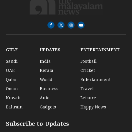
Facebook
X
Instagram
YouTube
(Twitter)
GULF
UPDATES
ENTERTAINMENT
Saudi
India
Football
UAE
Kerala
Cricket
Qatar
World
Entertainment
Oman
Business
Travel
Kuwait
Auto
Leisure
Bahrain
Gadgets
Happy News
Subscribe to Updates