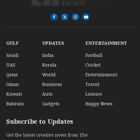
Facebook
X
Instagram
YouTube
(Twitter)
GULF
UPDATES
ENTERTAINMENT
Saudi
India
Football
UAE
Kerala
Cricket
Qatar
World
Entertainment
Oman
Business
Travel
Kuwait
Auto
Leisure
Bahrain
Gadgets
Happy News
Subscribe to Updates
Get the latest creative news from The