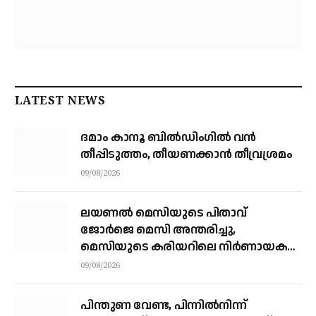
LATEST NEWS
ദമാം കാനൂ ബിൽഡിംഗിൽ വൻ
തീപ്പിടുത്തം, തീയണക്കാൻ തീവ്രശ്രമം
09/08/2026
ലയണൽ മെസിയുടെ പിതാവ്
ജോർജെ മെസി അന്തരിച്ചു, ​
മെസിയുടെ കരിയറിലെ നിർണായക
ശക്തി
09/08/2026
പിന്തുണ വേണ്ട, പിന്നിൽനിന്ന്