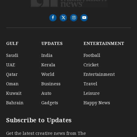
Facebook
X
Instagram
YouTube
(Twitter)
GULF
UPDATES
ENTERTAINMENT
Saudi
India
Football
UAE
Kerala
Cricket
Qatar
World
Entertainment
Oman
Business
Travel
Kuwait
Auto
Leisure
Bahrain
Gadgets
Happy News
Subscribe to Updates
Get the latest creative news from The