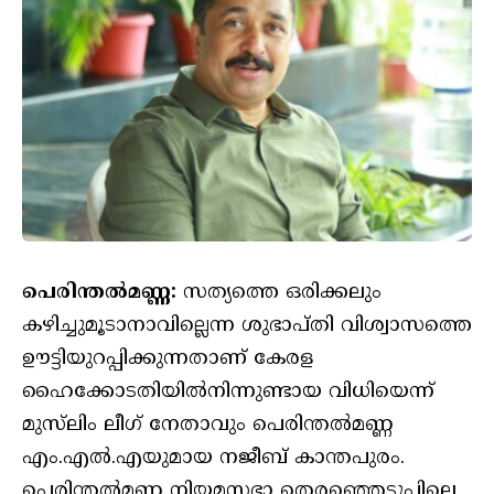
പെരിന്തൽമണ്ണ:
സത്യത്തെ ഒരിക്കലും
കഴിച്ചുമൂടാനാവില്ലെന്ന ശുഭാപ്തി വിശ്വാസത്തെ
ഊട്ടിയുറപ്പിക്കുന്നതാണ് കേരള
ഹൈക്കോടതിയിൽനിന്നുണ്ടായ വിധിയെന്ന്
മുസ്‌ലിം ലീഗ് നേതാവും പെരിന്തൽമണ്ണ
എം.എൽ.എയുമായ നജീബ് കാന്തപുരം.
പെരിന്തൽമണ്ണ നിയമസഭാ തെരഞ്ഞെടുപ്പിലെ