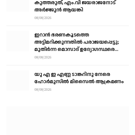
കുത്തരുത്, എം.വി ജയരാജനോട്
അർജ്ജുൻ ആയങ്കി
08/08/2026
ഇറാന്‍ ഭരണകൂടത്തെ
അട്ടിമറിക്കുന്നതില്‍ പരാജയപ്പെട്ടു;
മുതിര്‍ന്ന മൊസാദ് ഉദ്യോഗസ്ഥരെ
പിരിച്ചുവിട്ടു
08/08/2026
യു എ ഇ എണ്ണ ടാങ്കറിനു നേരെ
ഹോര്‍മുസില്‍ മിസൈല്‍ ആക്രമണം
08/08/2026