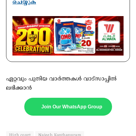
ചെയ്യുക
ഏറ്റവും പുതിയ വാർത്തകൾ വാട്സാപ്പിൽ
ലഭിക്കാൻ
Join Our WhatsApp Group
High court
Najeeb Kanthapuram