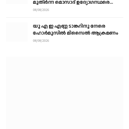
മുതിര്‍ന്ന മൊസാദ് ഉദ്യോഗസ്ഥരെ
പിരിച്ചുവിട്ടു
08/08/2026
യു എ ഇ എണ്ണ ടാങ്കറിനു നേരെ
ഹോര്‍മുസില്‍ മിസൈല്‍ ആക്രമണം
08/08/2026