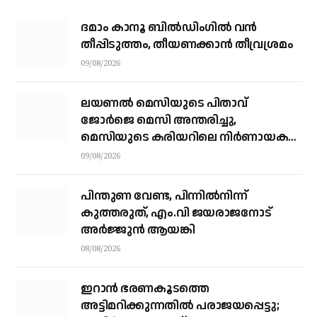
ദമാം കാനൂ ബിൽഡിംഗിൽ വൻ
തീപ്പിടുത്തം, തീയണക്കാൻ തീവ്രശ്രമം
09/08/2026
ലയണൽ മെസിയുടെ പിതാവ്
ജോർജെ മെസി അന്തരിച്ചു, ​
മെസിയുടെ കരിയറിലെ നിർണായക
ശക്തി
09/08/2026
പിന്തുണ വേണ്ട, പിന്നിൽനിന്ന്
കുത്തരുത്, എം.വി ജയരാജനോട്
അർജ്ജുൻ ആയങ്കി
08/08/2026
ഇറാന്‍ ഭരണകൂടത്തെ
അട്ടിമറിക്കുന്നതില്‍ പരാജയപ്പെട്ടു;