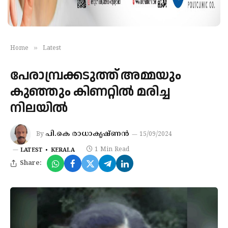
»
Home
Latest
പേരാമ്പ്രക്കടുത്ത് അമ്മയും
കുഞ്ഞും കിണറ്റിൽ മരിച്ച
നിലയിൽ
പി.കെ രാധാകൃഷ്ണൻ
By
15/09/2024
1 Min Read
LATEST
KERALA
Share: