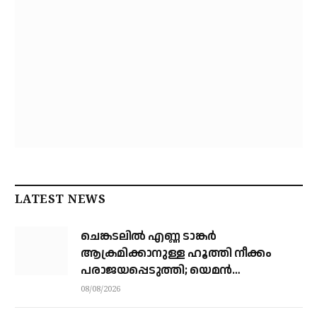
LATEST NEWS
ചെങ്കടലില്‍ എണ്ണ ടാങ്കര്‍
ആക്രമിക്കാനുള്ള ഹൂത്തി നീക്കം
പരാജയപ്പെടുത്തി; യെമൻ
സംഘർഷത്തിലേക്ക് നീങ്ങുന്നുവെന്ന്
08/08/2026
യു.എൻ മുന്നറിയിപ്പ്