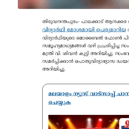
തിരുവനന്തപുരം- പാലക്കാട് ആനക്ക
വിദ്യാർഥി മോശമായി പെരുമാറിയ
സ
വിദ്യാർഥിയുടെ മൊബൈൽ ഫോൺ പിടിച്ചെ
സമൂഹ്യമാധ്യമങ്ങൾ വഴി പ്രചരിപ്പിച്ച
മന്ത്രി വി. ശിവൻ കുട്ടി അറിയിച്ചു. സ
സമർപ്പിക്കാൻ പൊതുവിദ്യാഭ്യാസ ഡയറക
അറിയിച്ചു.
മലയാളം ന്യൂസ് വാട്സാപ്പ് ച
ചെയ്യുക