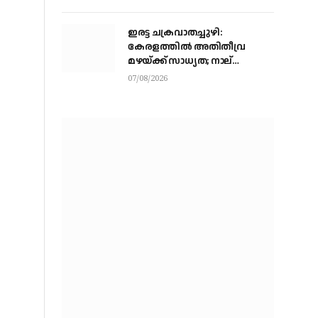
അവസാനഘട്ടത്തില്‍
ഇരട്ട ചക്രവാതച്ചുഴി:
കേരളത്തില്‍ അതിതീവ്ര
മഴയ്ക്ക് സാധ്യത; നാല്
ജില്ലകളില്‍ റെഡ് അലര്‍ട്ട്
07/08/2026