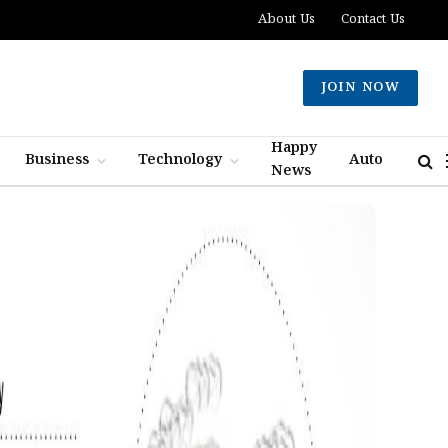
About Us
Contact Us
JOIN NOW
Happy
Business
Technology
Auto
News