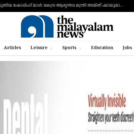
ഗുജറാത്തിൽ ലുലുവിന്റെ പുതിയ ഷോപ്പിംഗ് മാൾ: കേന്ദ്ര ആഭ്യന്തര മന്ത്രി അമിത് ഷായുമായി കൂടിക്കാഴ്ച നടത്തി എം.എ യൂസഫലി
Articles
Leisure
Sports
Education
Jobs