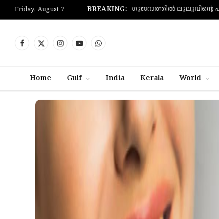
BREAKING:
Friday, August 7
Facebook
X
Instagram
YouTube
WhatsApp
(Twitter)
Home
Gulf
India
Kerala
World