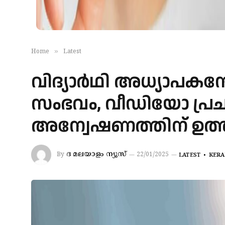
»
Home
Latest
വിദ്യാർഥി അധ്യാപക
സംഭവം, വീഡിയോ പ്രച
അന്വേഷണത്തിന് ഉത്തരവി
ദ മലയാളം ന്യൂസ്
By
22/01/2025
LATEST
KERA