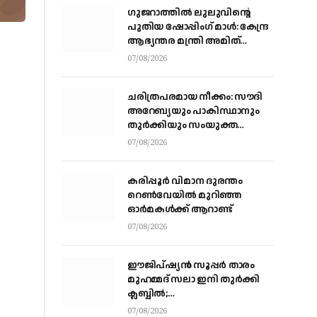
ഗുജറാത്തിൽ ലുലുവിന്റെ
പുതിയ ഷോപ്പിംഗ് മാൾ: കേന്ദ്ര
ആഭ്യന്തര മന്ത്രി അമിത്
ഷായുമായി കൂടിക്കാഴ്ച
07/08/2026
നടത്തി എം.എ യൂസഫലി
ചരിത്രപരമായ നീക്കം: സൗദി
അറേബ്യയും പാകിസ്ഥാനും
തുർക്കിയും സംയുക്ത
പ്രതിരോധ കരാറിൽ
07/08/2026
ഒപ്പുവെക്കുന്നു,
സമവാക്യങ്ങളെല്ലാം മാറും
കരിപ്പൂര്‍ വിമാന ദുരന്തം
റെണ്‍വേയില്‍ മുറിഞ്ഞ
ഓര്‍മകള്‍ക്ക് ആറാണ്ട്
07/08/2026
ഈജിപ്ഷ്യന്‍ സൂപ്പര്‍ താരം
മുഹമ്മദ് സലാ ഇനി തുര്‍ക്കി
ക്ലബ്ബില്‍;
ട്രാബ്‌സണ്‍സ്‌പോറിലെ കരാര്‍
07/08/2026