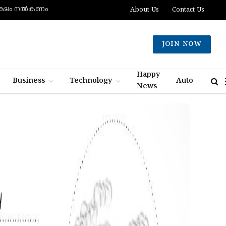
 ലക്ഷം നല്‍കണം
About Us
Contact Us
JOIN NOW
Happy
Business
Technology
Auto
News