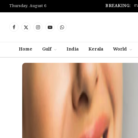
സ
BREAKING:
Thursday, August 6
Facebook
X
Instagram
YouTube
WhatsApp
(Twitter)
Home
Gulf
India
Kerala
World