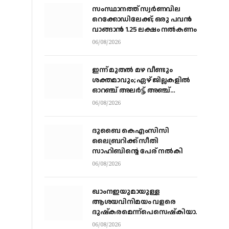
സംസ്ഥാനത്ത് സ്വര്‍ണവില
റെക്കോഡിലേക്ക്; ഒരു പവന്‍
വാങ്ങാന്‍ 1.25 ലക്ഷം നല്‍കണം
06/08/2026
ഇന്ന് മുതല്‍ മഴ വീണ്ടും
ശക്തമാവും; ഏഴ് ജില്ലകളില്‍
ഓറഞ്ച് അലര്‍ട്ട്, അഞ്ച്
താലൂക്കുകളില്‍ അവധി
06/08/2026
ദുബൈ കെഎംസിസി
ലൈബ്രറിക്ക് സീതി
സാഹിബിന്റെ പേര് നല്‍കി
06/08/2026
ഖാംനഇയുമായുള്ള
ആശയവിനിമയം വളരെ
ദുഷ്‌കരമെന്ന്പെസെഷ്‌കിയാന്‍,
രാജിവെക്കില്ലെന്നും പ്രസിഡന്റ്
06/08/2026