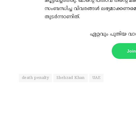
കൂട്ടിച്ചേർത്തു. ഖാന്റെ പിതാവ് തന്
സംബന്ധിച്ച വിവരങ്ങൾ ലഭ്യമാക്കണമെന
തുടർന്നാണിത്.
ഏറ്റവും പുതിയ വാ
Joi
death penalty
Shehzad Khan
UAE