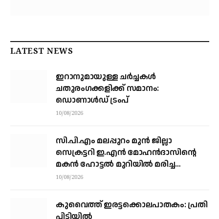
LATEST NEWS
ഇറാനുമായുള്ള ചർച്ചകൾ
ചതുരംഗക്കളിക്ക് സമാനം:
ഡൊണാൾഡ് ട്രംപ്
10/08/2026
സി.പി.എം മലപ്പുറം മുൻ ജില്ലാ
സെക്രട്ടറി ഇ.എൻ മോഹൻദാസിന്റെ
മകൻ ഹോട്ടൽ മുറിയിൽ മരിച്ച
നിലയിൽ
10/08/2026
കുവൈത്ത് ഇരട്ടക്കൊലപാതകം: പ്രതി
പിടിയിൽ