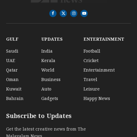
Facebook
X
Instagram
YouTube
(Twitter)
GULF
UPDATES
ENTERTAINMENT
Saudi
India
Football
UAE
Kerala
Cricket
Qatar
World
Entertainment
Oman
Business
Travel
Kuwait
Auto
Leisure
Bahrain
Gadgets
Happy News
Subscribe to Updates
Get the latest creative news from The
Malayalam News..