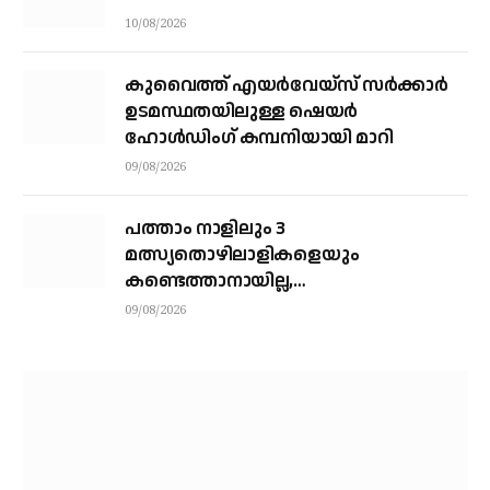
10/08/2026
കുവൈത്ത് എയര്‍വേയ്‌സ് സര്‍ക്കാര്‍
ഉടമസ്ഥതയിലുള്ള ഷെയര്‍
ഹോള്‍ഡിംഗ് കമ്പനിയായി മാറി
09/08/2026
പത്താം നാളിലും 3
മത്സ്യതൊഴിലാളികളെയും
കണ്ടെത്താനായില്ല,
നാവികസേനയെത്തിയിട്ടും രക്ഷയില്ല;
09/08/2026
നാളെയും തിരച്ചില്‍ തുടരും