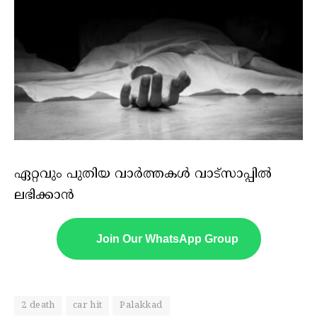
ഏറ്റവും പുതിയ വാർത്തകൾ വാട്സാപ്പിൽ
ലഭിക്കാൻ
Join Our WhatsApp Group
2 death
car hit
Palakkad