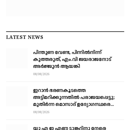
LATEST NEWS
പിന്തുണ വേണ്ട, പിന്നിൽനിന്ന്
കുത്തരുത്, എം.വി ജയരാജനോട്
അർജ്ജുൻ ആയങ്കി
08/08/2026
ഇറാന്‍ ഭരണകൂടത്തെ
അട്ടിമറിക്കുന്നതില്‍ പരാജയപ്പെട്ടു;
മുതിര്‍ന്ന മൊസാദ് ഉദ്യോഗസ്ഥരെ
പിരിച്ചുവിട്ടു
08/08/2026
യു എ ഇ എണ്ണ ടാങ്കറിനു നേരെ