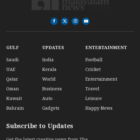
Facebook
X
Instagram
YouTube
(Twitter)
GULF
UPDATES
ENTERTAINMENT
Saudi
India
Football
UAE
Kerala
Cricket
Qatar
World
Entertainment
Oman
Business
Travel
Kuwait
Auto
Leisure
Bahrain
Gadgets
Happy News
Subscribe to Updates
Get the latest creative news from The