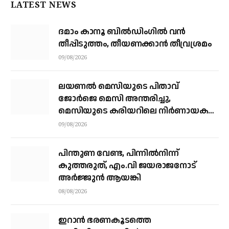
LATEST NEWS
ദമാം കാനൂ ബിൽഡിംഗിൽ വൻ
തീപ്പിടുത്തം, തീയണക്കാൻ തീവ്രശ്രമം
09/08/2026
ലയണൽ മെസിയുടെ പിതാവ്
ജോർജെ മെസി അന്തരിച്ചു, ​
മെസിയുടെ കരിയറിലെ നിർണായക
ശക്തി
09/08/2026
പിന്തുണ വേണ്ട, പിന്നിൽനിന്ന്
കുത്തരുത്, എം.വി ജയരാജനോട്
അർജ്ജുൻ ആയങ്കി
08/08/2026
ഇറാന്‍ ഭരണകൂടത്തെ