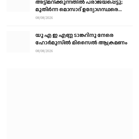
അട്ടിമറിക്കുന്നതില്‍ പരാജയപ്പെട്ടു;
മുതിര്‍ന്ന മൊസാദ് ഉദ്യോഗസ്ഥരെ
പിരിച്ചുവിട്ടു
08/08/2026
യു എ ഇ എണ്ണ ടാങ്കറിനു നേരെ
ഹോര്‍മുസില്‍ മിസൈല്‍ ആക്രമണം
08/08/2026