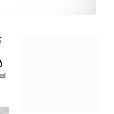
്
ൻ
്ളി