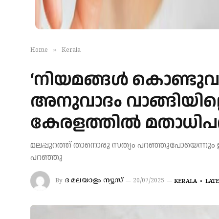
»
Home
Kerala
‘നിയമങ്ങൾ കൊണ്ടുവരു
അനുവാദം വാങ്ങിയില്ലെ
കേരളത്തിൽ മതാധിപത്യ
മലപ്പുറത്ത് താനൊരു സത്യം പറഞ്ഞുപോയെന്നും ഇതേ
പറഞ്ഞു
ദ മലയാളം ന്യൂസ്
By
20/07/2025
KERALA
LAT