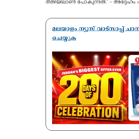
രീതിയിലാണ് പോകുന്നത്.’ – അദ്ദേഹം 
മലയാളം ന്യൂസ് വാട്സാപ്പ് ച
ചെയ്യുക