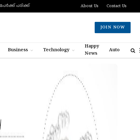
്‍ക്ക് പരിക്ക്
About Us
Contact Us
JOIN NOW
Happy
Business
Technology
Auto
News