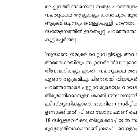
മലപ്പുറത്ത് താനൊരു സത്യം പറഞ്ഞുപ
വലതുപക്ഷ ആളുകളും കാന്തപുരം മുതൽ
ആക്രമിച്ചെന്നും വെള്ളാപ്പള്ളി പറ
സമ്മേളനത്തിൽ ഇതെപ്പറ്റി പറഞ്ഞതോ
കൂട്ടിച്ചേർത്തു.
‘നസ്രാണി നമുക്ക് വെല്ലുവിളിയല്ല. അ
അമേരിക്കയിലും സ്വിറ്റ്സർലൻഡിലുമാ
തീവ്രവാദികളും ഇടത്– വലതുപക്ഷ ആളു
എന്നെ ആക്രമിച്ചു. പിണറായി വിജയൻ
പറഞ്ഞതോടെ എല്ലാവരുടെയും വായടഞ
തീരുമാനിക്കാനുള്ള ശക്തി ഈഴവനുണ്
ക്രിസ്ത്യാനികളാണ്. ശങ്കറിനെ നശി
ഉണ്ടാക്കിയത്. പി.ജെ.ജോസഫാണ് പൊത
18 സീറ്റുള്ളവർക്കു തിരുക്കൊച്ചിയിൽ
മുഖ്യമന്ത്രിയാകാനാണ് ശ്രമം.’– വെള്ളാപ