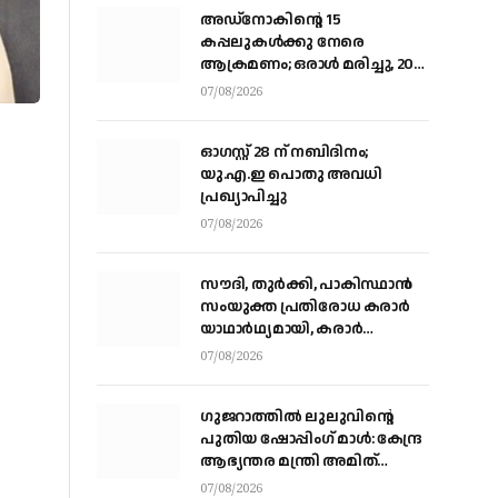
അഡ്നോകിന്റെ 15
കപ്പലുകള്‍ക്കു നേരെ
ആക്രമണം; ഒരാള്‍ മരിച്ചു, 20
പേര്‍ക്ക് പരിക്ക്
07/08/2026
ഓഗസ്റ്റ് 28 ന് നബിദിനം;
യു.എ.ഇ പൊതു അവധി
പ്രഖ്യാപിച്ചു
07/08/2026
സൗദി, തുര്‍ക്കി, പാകിസ്ഥാന്‍
സംയുക്ത പ്രതിരോധ കരാര്‍
യാഥാര്‍ഥ്യമായി, കരാര്‍
ഒപ്പുവെച്ചത് വിശുദ്ധ ഹറമിന്റെ
07/08/2026
ചാരത്ത്
ഗുജറാത്തിൽ ലുലുവിന്റെ
പുതിയ ഷോപ്പിംഗ് മാൾ: കേന്ദ്ര
ആഭ്യന്തര മന്ത്രി അമിത്
ഷായുമായി കൂടിക്കാഴ്ച
07/08/2026