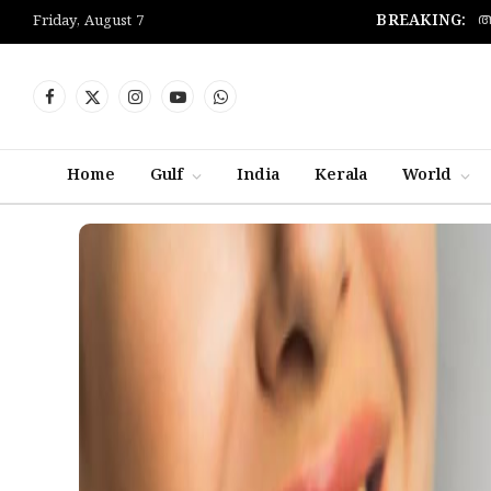
അ
BREAKING:
Friday, August 7
Facebook
X
Instagram
YouTube
WhatsApp
(Twitter)
Home
Gulf
India
Kerala
World