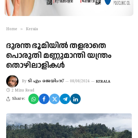
»
Home
Kerala
ദുരന്ത ഭൂമിയില്‍ തളരാതെ
പൊരുതി മണ്ണുമാന്തി യന്ത്രം
തൊഴിലാളികള്‍
ടി എം ജെയിംസ്
By
08/08/2024
KERALA
2 Mins Read
Share: