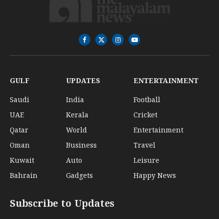
Facebook
X
Instagram
YouTube
(Twitter)
GULF
UPDATES
ENTERTAINMENT
Saudi
India
Football
UAE
Kerala
Cricket
Qatar
World
Entertainment
Oman
Business
Travel
Kuwait
Auto
Leisure
Bahrain
Gadgets
Happy News
Subscribe to Updates