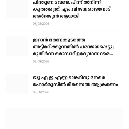
പിന്തുണ വേണ്ട, പിന്നിൽനിന്ന്
കുത്തരുത്, എം.വി ജയരാജനോട്
അർജ്ജുൻ ആയങ്കി
08/08/2026
ഇറാന്‍ ഭരണകൂടത്തെ
അട്ടിമറിക്കുന്നതില്‍ പരാജയപ്പെട്ടു;
മുതിര്‍ന്ന മൊസാദ് ഉദ്യോഗസ്ഥരെ
പിരിച്ചുവിട്ടു
08/08/2026
യു എ ഇ എണ്ണ ടാങ്കറിനു നേരെ
ഹോര്‍മുസില്‍ മിസൈല്‍ ആക്രമണം
08/08/2026