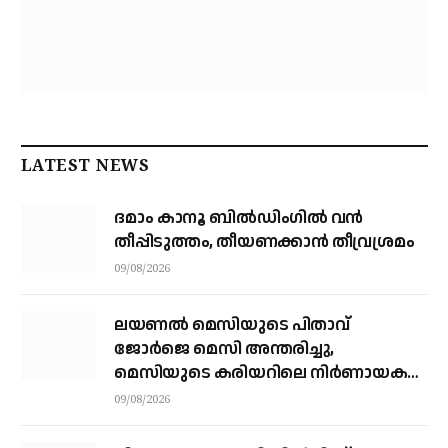
LATEST NEWS
ദമാം കാനൂ ബിൽഡിംഗിൽ വൻ
തീപ്പിടുത്തം, തീയണക്കാൻ തീവ്രശ്രമം
09/08/2026
ലയണൽ മെസിയുടെ പിതാവ്
ജോർജെ മെസി അന്തരിച്ചു, ​
മെസിയുടെ കരിയറിലെ നിർണായക
ശക്തി
09/08/2026