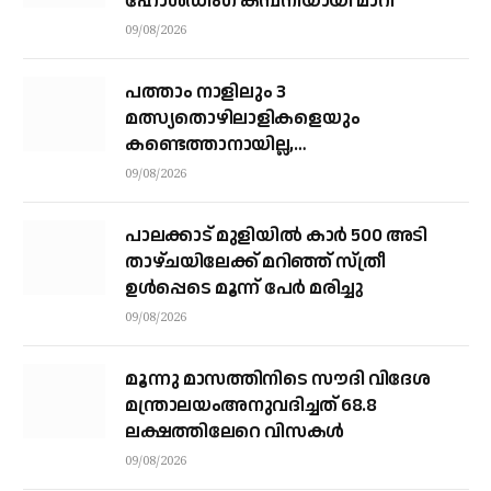
ഹോള്‍ഡിംഗ് കമ്പനിയായി മാറി
09/08/2026
പത്താം നാളിലും 3
മത്സ്യതൊഴിലാളികളെയും
കണ്ടെത്താനായില്ല,
നാവികസേനയെത്തിയിട്ടും രക്ഷയില്ല;
09/08/2026
നാളെയും തിരച്ചില്‍ തുടരും
പാലക്കാട് മുളിയിൽ കാർ 500 അടി
താഴ്ചയിലേക്ക് മറിഞ്ഞ് സ്ത്രീ
ഉൾപ്പെടെ മൂന്ന് പേർ മരിച്ചു
09/08/2026
മൂന്നു മാസത്തിനിടെ സൗദി വിദേശ
മന്ത്രാലയംഅനുവദിച്ചത് 68.8
ലക്ഷത്തിലേറെ വിസകള്‍
09/08/2026