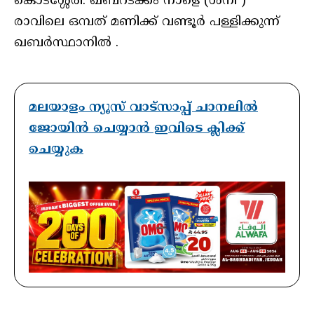
കൊടശ്ശേരി. ഖബറടക്കം നാളെ (ശനി )
രാവിലെ ഒമ്പത് മണിക്ക് വണ്ടൂര്‍ പള്ളിക്കുന്ന്
ഖബര്‍സ്ഥാനില്‍ .
മലയാളം ന്യൂസ് വാട്സാപ്പ് ചാനലിൽ
ജോയിൻ ചെയ്യാൻ ഇവിടെ ക്ലിക്ക്
ചെയ്യുക