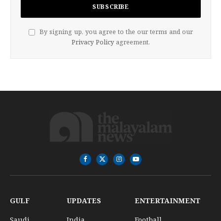
By signing up, you agree to the our terms and our
Privacy Policy
agreement.
Facebook
X
Instagram
YouTube
(Twitter)
GULF
UPDATES
ENTERTAINMENT
Saudi
India
Football