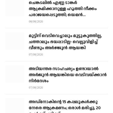
ചെങ്കടലില്‍ എണ്ണ ടാങ്കര്‍
ആക്രമിക്കാനുള്ള ഹൂത്തി നീക്കം
പരാജയപ്പെടുത്തി; യെമൻ
സംഘർഷത്തിലേക്ക് നീങ്ങുന്നുവെന്ന്
08/08/2026
യു.എൻ മുന്നറിയിപ്പ്
മുട്ടിന് വെടിവെച്ചാലും മുട്ടുകുത്തില്ല,
ചത്താലും ഭയപ്പാടില്ല- വെല്ലുവിളിച്ച്
വീണ്ടും അർജ്ജുൻ ആയങ്കി
07/08/2026
അടിയന്തര സാഹചര്യം ഉണ്ടായാല്‍
അര്‍ജുന്‍ ആയങ്കിയെ വെടിവയ്ക്കാന്‍
നിര്‍ദേശം
07/08/2026
അഡ്നോകിന്റെ 15 കപ്പലുകള്‍ക്കു
നേരെ ആക്രമണം; ഒരാള്‍ മരിച്ചു, 20