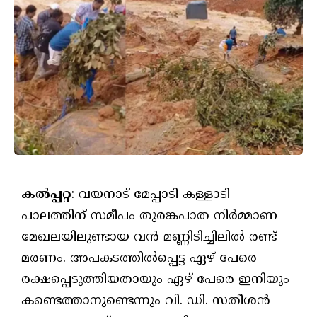
കൽപ്പറ്റ
: വയനാട് മേപ്പാടി കള്ളാടി
പാലത്തിന് സമീപം തുരങ്കപാത നിർമ്മാണ
മേഖലയിലുണ്ടായ വൻ മണ്ണിടിച്ചിലിൽ രണ്ട്
മരണം. അപകടത്തിൽപ്പെട്ട ഏഴ് പേരെ
രക്ഷപ്പെടുത്തിയതായും ഏഴ് പേരെ ഇനിയും
കണ്ടെത്താനുണ്ടെന്നും വി. ഡി. സതീശൻ