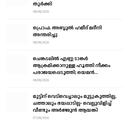
തുര്‍ക്കി
08/08/2026
പ്രൊഫ. അബ്ദുൽ ഹമീദ് മദീനി
അന്തരിച്ചു
08/08/2026
ചെങ്കടലില്‍ എണ്ണ ടാങ്കര്‍
ആക്രമിക്കാനുള്ള ഹൂത്തി നീക്കം
പരാജയപ്പെടുത്തി; യെമൻ
സംഘർഷത്തിലേക്ക് നീങ്ങുന്നുവെന്ന്
08/08/2026
യു.എൻ മുന്നറിയിപ്പ്
മുട്ടിന് വെടിവെച്ചാലും മുട്ടുകുത്തില്ല,
ചത്താലും ഭയപ്പാടില്ല- വെല്ലുവിളിച്ച്
വീണ്ടും അർജ്ജുൻ ആയങ്കി
07/08/2026