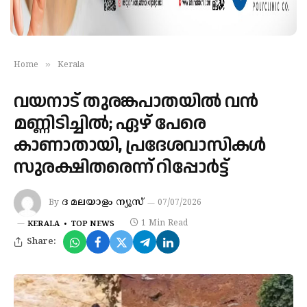
»
Home
Kerala
വയനാട് തുരങ്കപാതയിൽ വൻ
മണ്ണിടിച്ചിൽ; ഏഴ് പേരെ
കാണാതായി, പ്രദേശവാസികൾ
സുരക്ഷിതരെന്ന് റിപ്പോർട്ട്
ദ മലയാളം ന്യൂസ്
By
07/07/2026
1 Min Read
KERALA
TOP NEWS
Share: