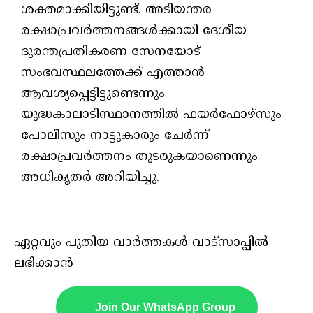
ശക്തമാക്കിയിട്ടുണ്ട്. അടിയന്തര
രക്ഷാപ്രവർത്തനങ്ങൾക്കായി ദേശീയ
ദുരന്തപ്രതികരണ സേനയോട്
സംഭവസ്ഥലത്തേക്ക് എത്താൻ
ആവശ്യപ്പെട്ടിട്ടുണ്ടെന്നും
യുദ്ധകാലാടിസ്ഥാനത്തിൽ ഫയർഫോഴ്സും
പോലീസും നാട്ടുകാരും ചേർന്ന്
രക്ഷാപ്രവർത്തനം തുടരുകയാണെന്നും
അധികൃതർ അറിയിച്ചു.
ഏറ്റവും പുതിയ വാർത്തകൾ വാട്സാപ്പിൽ
ലഭിക്കാൻ
Join Our WhatsApp Group