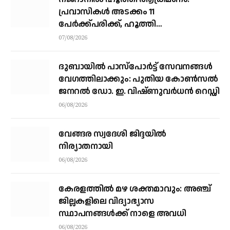
പ്രവാസികള്‍ അടക്കം 11
പേർക്ക്പരിക്ക്, ഹൂത്തി
ആക്രമണത്തില്‍ 17 യെമന്‍
07/08/2026
സൈനികര്‍ കൊല്ലപ്പെട്ടു
ദുബായിൽ പാസ്‌പോർട്ട് സേവനങ്ങൾ
വേഗത്തിലാക്കും: പുതിയ കോൺസൽ
ജനറൽ ഡോ. ഇ. വിഷ്ണുവർധൻ റെഡ്ഡി
06/08/2026
വേങ്ങര സ്വദേശി ജിദ്ദയിൽ
നിര്യാതനായി
06/08/2026
കേരളത്തില്‍ മഴ ശക്തമാവും: അഞ്ച്
ജില്ലകളിലെ വിദ്യാഭ്യാസ
സ്ഥാപനങ്ങള്‍ക്ക് നാളെ അവധി
06/08/2026