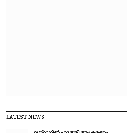
LATEST NEWS
നജ്‌റാനില്‍ ഹൂത്തി ആക്രമണം: