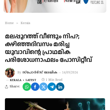
»
Home
Kerala
മലപ്പുറത്ത് വീണ്ടും നിപ?;
കഴിഞ്ഞദിവസം മരിച്ച
യുവാവിന്റെ പ്രാഥമിക
പരിശോധനാഫലം പോസിറ്റീവ്
സ്‌പോര്‍ട്‌സ് ലേഖിക
By
14/09/2024
1 Min Read
KERALA
LATEST
Share: