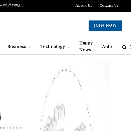
മുട്ടിന് വെടിവെച്ചാലും മുട്ടുകുത്തില്ല, ചത്താലും ഭയപ്പാടില്ല- വെല്ലുവിളിച്ച് വീണ്ടും അർജ്ജുൻ ആയങ്കി
About Us
Contact Us
JOIN NOW
Happy
Business
Technology
Auto
News