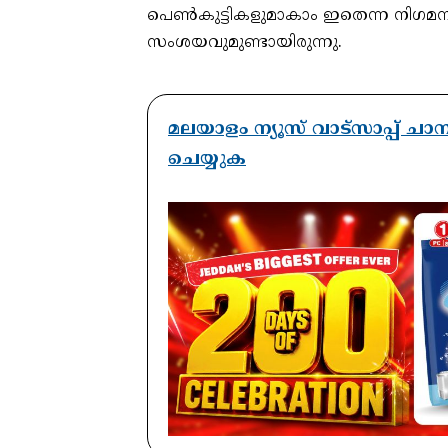
പെൺകുട്ടികളുമാകാം ഇതെന്ന നിഗമ
സംശയവുമുണ്ടായിരുന്നു.
മലയാളം ന്യൂസ് വാട്സാപ്പ് ച
ചെയ്യുക