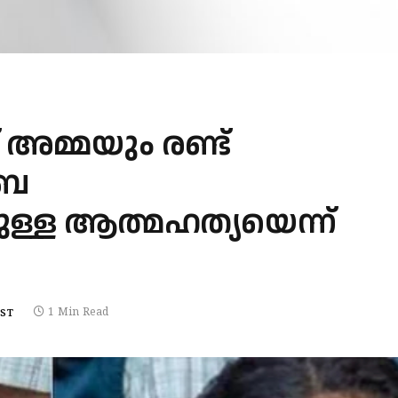
് അമ്മയും രണ്ട്
ംബ
നുള്ള ആത്മഹത്യയെന്ന്
1 Min Read
EST