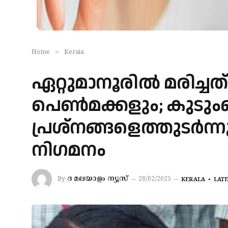
»
Home
Kerala
ഏറ്റുമാനൂരിൽ മരിച്ചത
പെൺമക്കളും; കുടു
പ്രശ്നങ്ങളെത്തുടർന്
നിഗമനം
ദ മലയാളം ന്യൂസ്
By
28/02/2025
KERALA
LAT