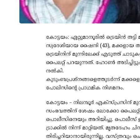
കോട്ടയം: ഏറ്റുമാനൂരിൽ ട്രെയിൻ തട്ടി 
സ്വദേശിയായ ഷൈനി (43), മക്കളായ അല
ട്രെയിനിന് മുന്നിലേക്ക് എട‌ുത്ത് ചാട
പൈലറ്റ് പറയുന്നത്. ഹോൺ അടിച്ചിട്ടു
നൽകി.
കുടുംബപ്രശ്നങ്ങളെത്തുടർന്ന് മക്ക
പോലിസിന്റെ പ്രാഥമിക നിഗമനം.
കോട്ടയം – നിലമ്പൂർ എക്‌സ്‌പ്രസിന് 
സംഭവത്തിന് ശേഷം ലോക്കോ പൈലറ്റ് 
പൊലീസിനെയും അറിയിച്ചു. പൊലീസ്
ട്രാക്കിൽ നിന്ന് മാറ്റിയത്. മൃതദേഹം 
തിരിച്ചറിയാനായിരുന്നില്ല. വസ്‌ത്രവും ചെര