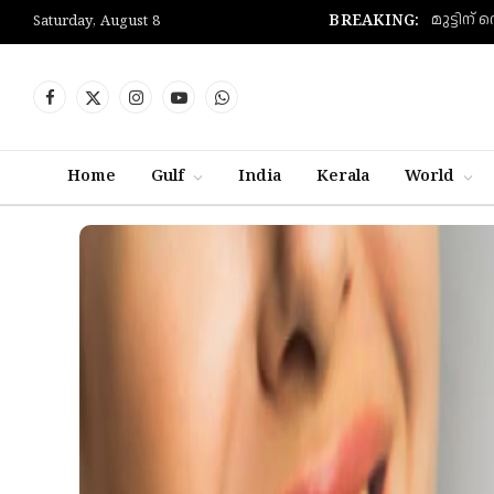
BREAKING:
Saturday, August 8
Facebook
X
Instagram
YouTube
WhatsApp
(Twitter)
Home
Gulf
India
Kerala
World