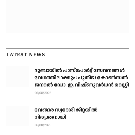
LATEST NEWS
ദുബായിൽ പാസ്‌പോർട്ട് സേവനങ്ങൾ
വേഗത്തിലാക്കും: പുതിയ കോൺസൽ
ജനറൽ ഡോ. ഇ. വിഷ്ണുവർധൻ റെഡ്ഡി
06/08/2026
വേങ്ങര സ്വദേശി ജിദ്ദയിൽ
നിര്യാതനായി
06/08/2026