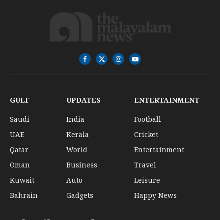
Facebook
X
Instagram
YouTube
(Twitter)
GULF
UPDATES
ENTERTAINMENT
Saudi
India
Football
UAE
Kerala
Cricket
Qatar
World
Entertainment
Oman
Business
Travel
Kuwait
Auto
Leisure
Bahrain
Gadgets
Happy News