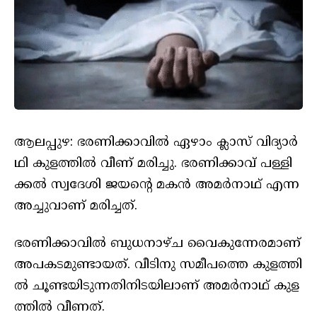
ആ​ല​പ്പു​ഴ: ഭരണിക്കാവിൽ ഏ​ഴാം ക്ലാ​സ് വി​ദ്യാ​ര്‍​
ഥി കു​ള​ത്തി​ൽ വീ​ണ് മ​രി​ച്ചു. ഭ​ര​ണി​ക്കാ​വ് പ​ള്ളി​
ക്ക​ൽ സ്വ​ദേ​ശി ജ​യ​ന്‍റെ മ​ക​ൻ അ​മ​ർ​നാ​ഥ് എ​ന്ന
അ​ച്ചു​വാ​ണ് മ​രി​ച്ച​ത്.
ഭ​ര​ണി​ക്കാ​വി​ൽ ബു​ധ​നാ​ഴ്ച വൈ​കു​ന്നേ​ര​മാ​ണ്
അ​പ​ക​ട​മു​ണ്ടാ​യ​ത്. വീ​ടി​നു സ​മീ​പ​ത്തെ കു​ള​ത്തി​
ൽ ചൂ​ണ്ട​യി​ടു​ന്ന​തി​നി​ട​യി​ലാ​ണ് അ​മ​ർ‌​നാ​ഥ് കു​ള​
ത്തി​ൽ വീ​ണ​ത്.