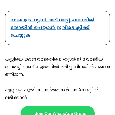
മലയാളം ന്യൂസ് വാട്സാപ്പ് ചാനലിൽ
ജോയിൻ ചെയ്യാൻ ഇവിടെ ക്ലിക്ക്
ചെയ്യുക
കു​ട്ടി​യെ കാ​ണാ​ത്ത​തി​നെ തു​ട​ർ​ന്ന് ന​ട​ത്തി​യ
തെ​ര​ച്ചി​ലാ​ണ് കു​ള​ത്തി​ൽ മ​രി​ച്ച നി​ല​യി​ൽ ക​ണ്ടെ​
ത്തി​യ​ത്.
ഏറ്റവും പുതിയ വാർത്തകൾ വാട്സാപ്പിൽ
ലഭിക്കാൻ
Join Our WhatsApp Group