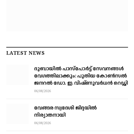
LATEST NEWS
ദുബായിൽ പാസ്‌പോർട്ട് സേവനങ്ങൾ
വേഗത്തിലാക്കും: പുതിയ കോൺസൽ
ജനറൽ ഡോ. ഇ. വിഷ്ണുവർധൻ റെഡ്ഡി
06/08/2026
വേങ്ങര സ്വദേശി ജിദ്ദയിൽ
നിര്യാതനായി
06/08/2026