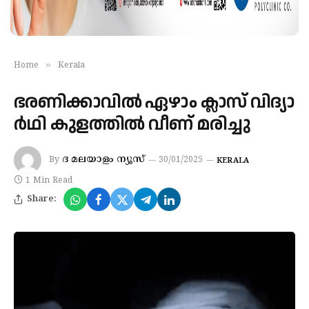
»
Home
Kerala
ഭരണിക്കാവിൽ ഏ​ഴാം ക്ലാ​സ് വി​ദ്യാ​
ര്‍​ഥി കു​ള​ത്തി​ൽ വീ​ണ് മ​രി​ച്ചു
ദ മലയാളം ന്യൂസ്
By
30/01/2025
KERALA
1 Min Read
Share: