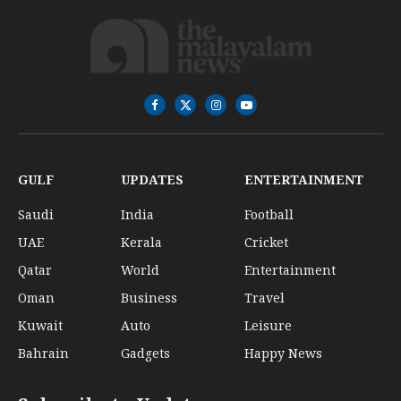
Facebook
X
Instagram
YouTube
(Twitter)
GULF
UPDATES
ENTERTAINMENT
Saudi
India
Football
UAE
Kerala
Cricket
Qatar
World
Entertainment
Oman
Business
Travel
Kuwait
Auto
Leisure
Bahrain
Gadgets
Happy News