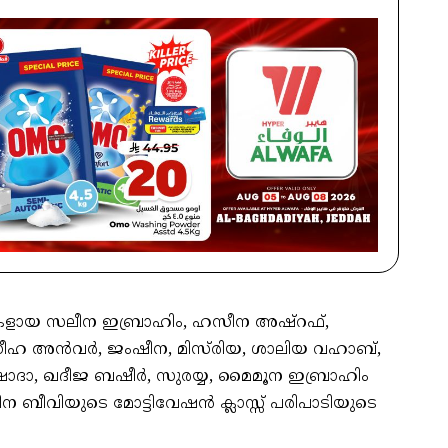
ളായ സലീന ഇബ്രാഹിം, ഹസീന അഷ്‌റഫ്,
നസീഹ അൻവർ, ജംഷീന, മിസ്‌രിയ, ശാലിയ വഹാബ്,
ാ, ഖദീജ ബഷീർ, സുരയ്യ, മൈമൂന ഇബ്രാഹിം
 ബീവിയുടെ മോട്ടിവേഷൻ ക്ലാസ്സ് പരിപാടിയുടെ