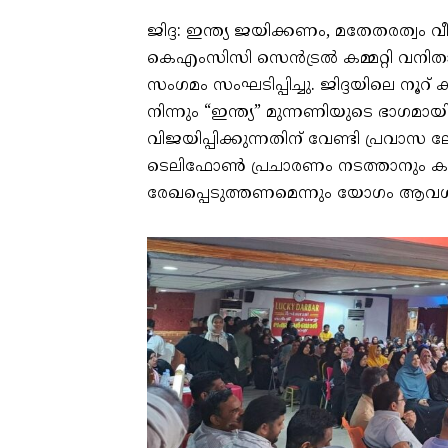
ജിദ്ദ: ഇന്ത്യ ജയിക്കണം, മതേതരത്വം വ
കെഎംസിസി സെൻട്രൽ കമ്മറ്റി വനിതാ വ
സംഗമം സംഘടിപ്പിച്ചു. ജിദ്ദയിലെ നൂ
നിന്നും “ഇന്ത്യ” മുന്നണിയുടെ ഭാഗമാ
വിജയിപ്പിക്കുന്നതിന് വേണ്ടി പ്രവാസ ല
ടെലിഫോൺ പ്രചാരണം നടത്താനും കഴിയാ
രേഖപ്പെടുത്തണമെന്നും യോഗം ആവശ്യപ്