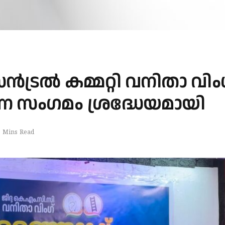
ൻട്രൽ കമ്മറ്റി വനിതാ വിം
രണ സംഗമം ശ്രദ്ധേയമായി
2 Mins Read