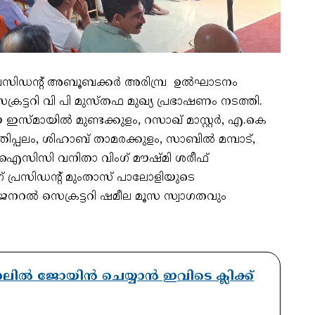
പ്രസിഡന്റ് അബൂബക്കർ അരിമ്പ്ര ഉൽഘാടനം
്രട്ടറി വി പി മുസ്തഫ മുഖ്യ പ്രഭാഷണം നടത്തി.
 ഇസ്മായിൽ മുണ്ടക്കുളം, റസാഖ് മാസ്റ്റർ, എ.കെ
പ്പലം, ശിഹാബ് താമരക്കുളം, സാബിൽ മമ്പാട്,
 ഒഐസിസി വനിതാ വിംഗ് മൗഷ്മി ശരീഫ്
് പ്രസിഡന്റ് മുംതാസ് പാലോളിയുടെ
നറൽ സെക്രട്ടറി ഷമീല മൂസ സ്വാഗതവും
ാനലിൽ ജോയിൻ ചെയ്യാൻ ഇവിടെ ക്ലിക്ക്