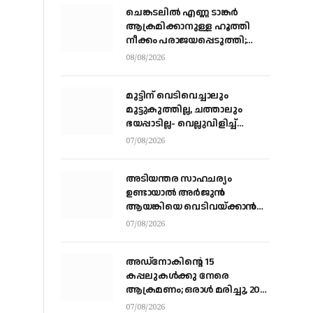
ചെങ്കടലില്‍ എണ്ണ ടാങ്കര്‍
ആക്രമിക്കാനുള്ള ഹൂത്തി
നീക്കം പരാജയപ്പെടുത്തി;
യെമൻ സംഘർഷത്തിലേക്ക്
08/08/2026
നീങ്ങുന്നുവെന്ന് യു.എൻ
മുന്നറിയിപ്പ്
മുട്ടിന് വെടിവെച്ചാലും
മുട്ടുകുത്തില്ല, ചത്താലും
ഭയപ്പാടില്ല- വെല്ലുവിളിച്ച്
വീണ്ടും അർജ്ജുൻ ആയങ്കി
07/08/2026
അടിയന്തര സാഹചര്യം
ഉണ്ടായാല്‍ അര്‍ജുന്‍
ആയങ്കിയെ വെടിവയ്ക്കാന്‍
നിര്‍ദേശം
07/08/2026
അഡ്നോകിന്റെ 15
കപ്പലുകള്‍ക്കു നേരെ
ആക്രമണം; ഒരാള്‍ മരിച്ചു, 20
പേര്‍ക്ക് പരിക്ക്
07/08/2026