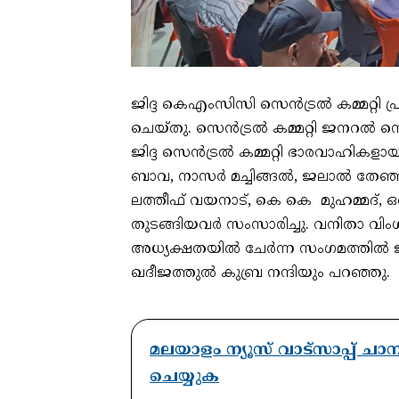
ജിദ്ദ കെഎംസിസി സെൻട്രൽ കമ്മറ്റി 
ചെയ്തു. സെൻട്രൽ കമ്മറ്റി ജനറൽ സെക
ജിദ്ദ സെൻട്രൽ കമ്മറ്റി ഭാരവാഹികളായ
ബാവ, നാസർ മച്ചിങ്ങൽ, ജലാൽ തേഞ്ഞി
ലത്തീഫ് വയനാട്, കെ കെ മുഹമ്മദ്,
തുടങ്ങിയവർ സംസാരിച്ചു. വനിതാ വിംഗ
അധ്യക്ഷതയിൽ ചേർന്ന സംഗമത്തിൽ ജ
ഖദീജത്തുൽ കുബ്ര നന്ദിയും പറഞ്ഞു.
മലയാളം ന്യൂസ് വാട്സാപ്പ് ച
ചെയ്യുക