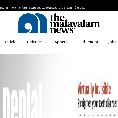
ചെങ്കടലില്‍ എണ്ണ ടാങ്കര്‍ ആക്രമിക്കാനുള്ള ഹൂത്തി നീക്കം പരാജയപ്പെടുത്തി; യെമൻ സംഘർഷത്തിലേക്ക് നീങ്ങുന്നുവെന്ന് യു.എൻ മുന്നറിയിപ്പ്
Articles
Leisure
Sports
Education
Jobs