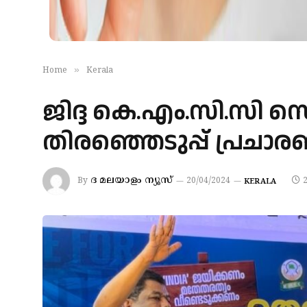
»
Home
Kerala
ജിദ്ദ കെ.എം.സി.സി സെ
തിരഞ്ഞെടുപ്പ് പ്രചാ
ദ മലയാളം ന്യൂസ്
By
20/04/2024
KERALA