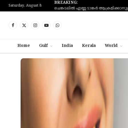
BREAKING:
Saturday, August 8
Facebook
X
Instagram
YouTube
WhatsApp
(Twitter)
Home
Gulf
India
Kerala
World