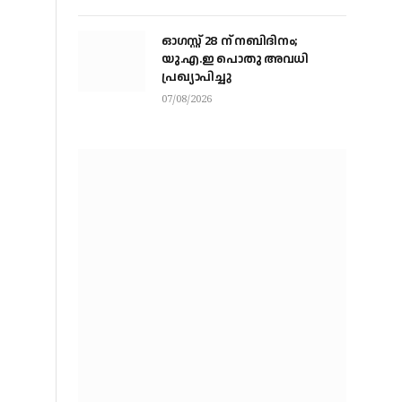
ഓഗസ്റ്റ് 28 ന് നബിദിനം;
യു.എ.ഇ പൊതു അവധി
പ്രഖ്യാപിച്ചു
07/08/2026