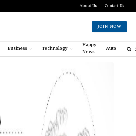
About Us
Contact Us
JOIN NOW
Happy
Business
Technology
Auto
News