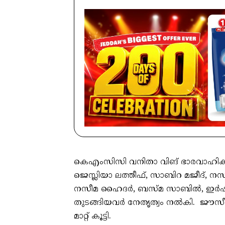
കെഎംസിസി വനിതാ വിങ് ഭാരവാഹിക
ജെസ്ലിയാ ലത്തീഫ്, സാബിറ മജീദ്, 
നസീമ ഹൈദർ, ബസ്മ സാബിൽ, ഇർഷാദ
തുടങ്ങിയവർ നേതൃത്വം നൽകി. ജൗസീന
മാറ്റ് കൂട്ടി.