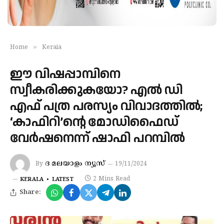
»
Home
Kerala
ഈ വിഷപ്പാമ്പിനെ
സ്വീകരിക്കുകയോ? എൽ ഡി
എഫ് പത്ര പരസ്യം വിവാദത്തിൽ;
‘കാഫിറി’ന്റെ മോഡിഫൈഡ്
വേർഷനെന്ന് ഷാഫി പറമ്പിൽ
ദ മലയാളം ന്യൂസ്‌
By
19/11/2024
2 Mins Read
KERALA
LATEST
Share: