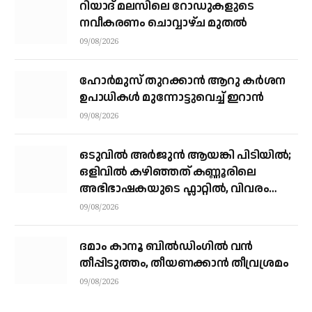
റിയാദ് മലസിലെ റോഡുകളുടെ
നവീകരണം ചൊവ്വാഴ്ച മുതല്‍
09/08/2026
ഹോർമുസ് തുറക്കാൻ ആറു കർശന
ഉപാധികൾ മുന്നോട്ടുവെച്ച് ഇറാൻ
09/08/2026
ഒടുവിൽ അർജുൻ ആയങ്കി പിടിയിൽ;
ഒളിവിൽ കഴിഞ്ഞത് കണ്ണൂരിലെ
അഭിഭാഷകയുടെ ഫ്ലാറ്റിൽ, വിവരം
നൽകിയത് ഓട്ടോ ഡ്രൈവർ
09/08/2026
ദമാം കാനൂ ബിൽഡിംഗിൽ വൻ
തീപ്പിടുത്തം, തീയണക്കാൻ തീവ്രശ്രമം
09/08/2026