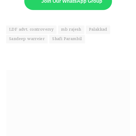
Join Our WhatsApp Group
LDF advt. controversy
mb rajesh
Palakkad
Sandeep warreier
Shafi Parambil