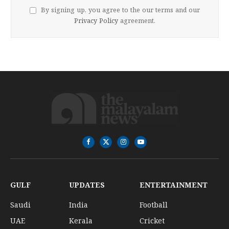
By signing up, you agree to the our terms and our
Privacy Policy
agreement.
Facebook
X
Instagram
YouTube
(Twitter)
GULF
UPDATES
ENTERTAINMENT
Saudi
India
Football
UAE
Kerala
Cricket