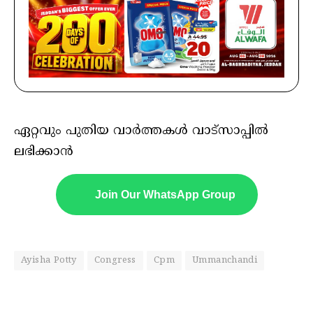
ഏറ്റവും പുതിയ വാർത്തകൾ വാട്സാപ്പിൽ
ലഭിക്കാൻ
Join Our WhatsApp Group
Ayisha Potty
Congress
Cpm
Ummanchandi