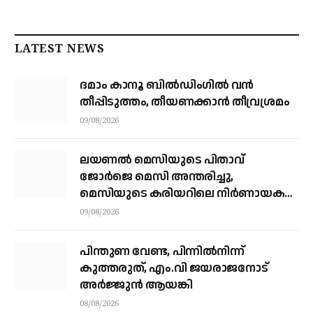
LATEST NEWS
ദമാം കാനൂ ബിൽഡിംഗിൽ വൻ
തീപ്പിടുത്തം, തീയണക്കാൻ തീവ്രശ്രമം
09/08/2026
ലയണൽ മെസിയുടെ പിതാവ്
ജോർജെ മെസി അന്തരിച്ചു, ​
മെസിയുടെ കരിയറിലെ നിർണായക
ശക്തി
09/08/2026
പിന്തുണ വേണ്ട, പിന്നിൽനിന്ന്
കുത്തരുത്, എം.വി ജയരാജനോട്
അർജ്ജുൻ ആയങ്കി
08/08/2026