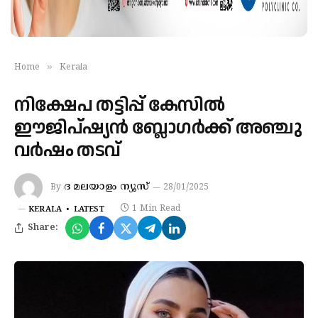
»
Home
Kerala
നിക്ഷേപ തട്ടിപ്പ് കേസില്‍
ഈജിപ്ഷ്യൻ ബ്ലോഗർക്ക് അഞ്ചു
വര്‍ഷം തടവ്
ദ മലയാളം ന്യൂസ്
By
28/01/2025
1 Min Read
KERALA
LATEST
Share: