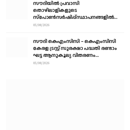
സൗദിയില്‍ പ്രവാസി
തൊഴിലാളികളുടെ
സ്‌പോണ്‍സര്‍ഷിപ്പ്സ്ഥാപനങ്ങളില്‍
നിന്ന് വ്യക്തികളിലേക്ക് മാറ്റാന്‍
05/08/2026
അനുമതി
സൗദി കെഎംസിസി – കെഎംസിസി
കേരള ട്രസ്റ്റ് സുരക്ഷാ പദ്ധതി രണ്ടാം
ഘട്ട ആനുകൂല്യ വിതരണം
വെള്ളിയാഴ്ച്ച കോഴിക്കോട്ട്
05/08/2026