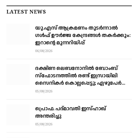
LATEST NEWS
യു.എസ് ആക്രമണം തുടർന്നാൽ
ഗൾഫ് ഊർജ്ജ കേന്ദ്രങ്ങൾ തകർക്കും:
ഇറാന്റെ മുന്നറിയിപ്പ്
06/08/2026
ദക്ഷിണ ലെബനോനില്‍ ബോംബ്
സ്‌ഫോടനത്തില്‍ രണ്ട് ഇസ്രായിലി
സൈനികര്‍ കൊല്ലപ്പെട്ടു; ഏഴുപേര്‍ക്ക്
പരിക്ക്
05/08/2026
പ്രൊഫ. പദ്മാവതി ഇസ്ഹാഖ്
അന്തരിച്ചു
05/08/2026