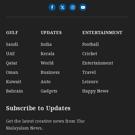
Facebook
X
Instagram
YouTube
(Twitter)
GULF
UPDATES
ENTERTAINMENT
Saudi
India
Football
UAE
Kerala
Cricket
Qatar
World
Entertainment
Oman
Business
Travel
Kuwait
Auto
Leisure
Bahrain
Gadgets
Happy News
Subscribe to Updates
Get the latest creative news from The
Malayalam News..