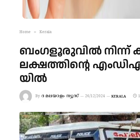
»
Home
Kerala
ബം​ഗ​ളൂ​രു​വി​ൽ നി​ന്ന് ക
ലക്ഷത്തിന്റെ എം​ഡി​എം​
യി​ൽ
ദ മലയാളം ന്യൂസ്
By
26/12/2024
KERALA