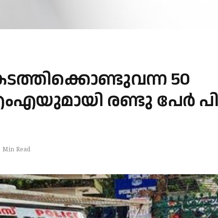
​ട​ത്തി​ക്കൊ​ണ്ടു​വ​ന്ന 50
എ​യു​മാ​യി ര​ണ്ടു പേ​ർ പി​ട
1 Min Read