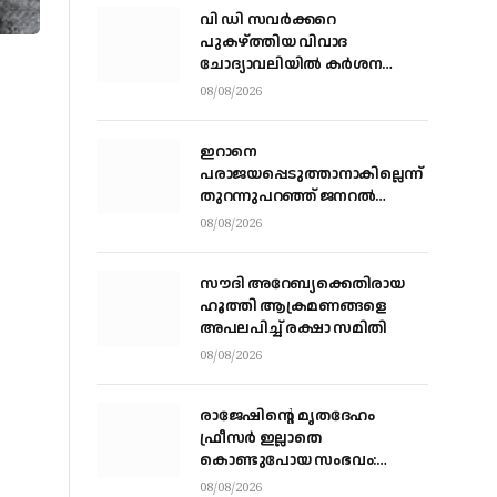
വി ഡി സവര്‍ക്കറെ
പുകഴ്ത്തിയ വിവാദ
ചോദ്യാവലിയില്‍ കര്‍ശന
നടപടിക്ക് നിര്‍ദേശം നല്‍കി
08/08/2026
വിദ്യാഭ്യാസ മന്ത്രി എന്‍
ഷംസുദ്ദീന്‍
ഇറാനെ
പരാജയപ്പെടുത്താനാകില്ലെന്ന്
തുറന്നുപറഞ്ഞ് ജനറല്‍
കെയ്ന്‍; യുദ്ധത്തില്‍ നിന്ന്
08/08/2026
പുറത്തുകടക്കാന്‍
വഴികാണണമെന്നും ആവശ്യം
സൗദി അറേബ്യക്കെതിരായ
ഹൂത്തി ആക്രമണങ്ങളെ
അപലപിച്ച് രക്ഷാ സമിതി
08/08/2026
രാജേഷിന്റെ മൃതദേഹം
ഫ്രീസർ ഇല്ലാതെ
കൊണ്ടുപോയ സംഭവം:
പയ്യന്നൂർ തഹസിൽദാറിനെ
08/08/2026