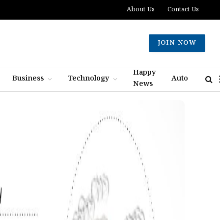
About Us
Contact Us
JOIN NOW
Happy
Business
Technology
Auto
News