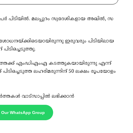
ർ പി​ടി​യി​ൽ. മ​ല​പ്പു​റം സ്വ​ദേ​ശി​ക​ളാ​യ അ​ഖി​ൽ, സ​
​ശോ​ധ​ന​യ്ക്കി​ടെ​യാ​യി​രു​ന്നു ഇ​രു​വ​രും പി​ടി​യി​ലാ​യ​
ി​ടി​ച്ചെ​ടു​ത്തു.
​റ​ത്തേ​ക്ക് എം​ഡി​എം​എ ക​ട​ത്തു​ക​യാ​യി​രു​ന്നു എ​ന്ന്
ി​ടി​ച്ചെ​ടു​ത്ത ല​ഹ​രി​മ​രു​ന്നി​ന് 50 ല​ക്ഷം രൂ​പ​യോ​ളം
ർത്തകൾ വാട്സാപ്പിൽ ലഭിക്കാൻ
n Our WhatsApp Group