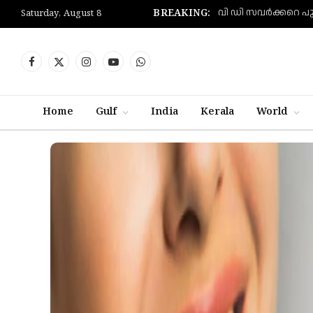
BREAKING:
Saturday, August 8
Facebook
X
Instagram
YouTube
WhatsApp
(Twitter)
Home
Gulf
India
Kerala
World