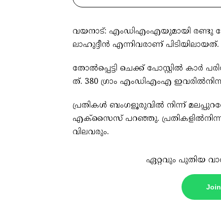
വ​യ​നാ​ട്: എം​ഡി​എം​എ​യു​മാ​യി ര​ണ്ടു പേ​
ലാ​ഹു​ദ്ദീ​ൻ എ​ന്നി​വ​രാ​ണ് പി​ടി​യി​ലാ​യ​ത്.
തോ​ൽ​പ്പെ​ട്ടി ചെ​ക്ക് പോ​സ്റ്റി​ൽ കാ​ർ പ​രി
ത്. 380 ഗ്രാം ​എം​ഡി​എം​എ ഇ​വ​രി​ൽ​നി​ന്ന് പ
പ്ര​തി​ക​ൾ ബം​ഗ​ളൂ​രു​വി​ൽ നി​ന്ന് മ​ല​പ്പു
എ​ക്സൈ​സ് പ​റ​ഞ്ഞു. പ്ര​തി​ക​ളി​ൽ​നി​ന്ന് പ
വി​ല​വ​രും.
ഏറ്റവും പുതിയ വാ
Joi