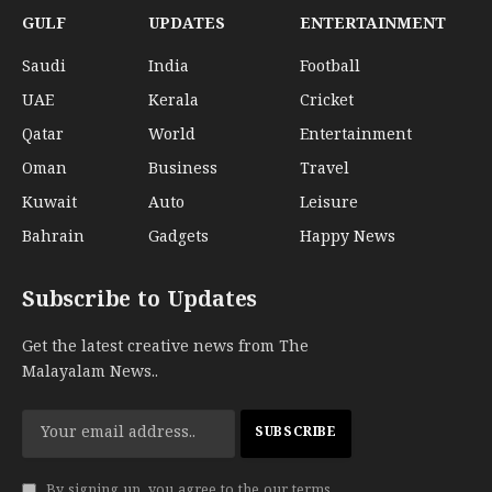
GULF
UPDATES
ENTERTAINMENT
Saudi
India
Football
UAE
Kerala
Cricket
Qatar
World
Entertainment
Oman
Business
Travel
Kuwait
Auto
Leisure
Bahrain
Gadgets
Happy News
Subscribe to Updates
Get the latest creative news from The
Malayalam News..
By signing up, you agree to the our terms