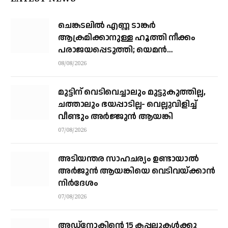
ചെങ്കടലില്‍ എണ്ണ ടാങ്കര്‍
ആക്രമിക്കാനുള്ള ഹൂത്തി നീക്കം
പരാജയപ്പെടുത്തി; യെമൻ
സംഘർഷത്തിലേക്ക് നീങ്ങുന്നുവെന്ന്
08/08/2026
യു.എൻ മുന്നറിയിപ്പ്
മുട്ടിന് വെടിവെച്ചാലും മുട്ടുകുത്തില്ല,
ചത്താലും ഭയപ്പാടില്ല- വെല്ലുവിളിച്ച്
വീണ്ടും അർജ്ജുൻ ആയങ്കി
07/08/2026
അടിയന്തര സാഹചര്യം ഉണ്ടായാല്‍
അര്‍ജുന്‍ ആയങ്കിയെ വെടിവയ്ക്കാന്‍
നിര്‍ദേശം
07/08/2026
അഡ്നോകിന്റെ 15 കപ്പലുകള്‍ക്കു