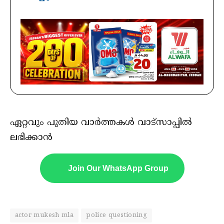
ഏറ്റവും പുതിയ വാർത്തകൾ വാട്സാപ്പിൽ
ലഭിക്കാൻ
Join Our WhatsApp Group
actor mukesh mla
police questioning