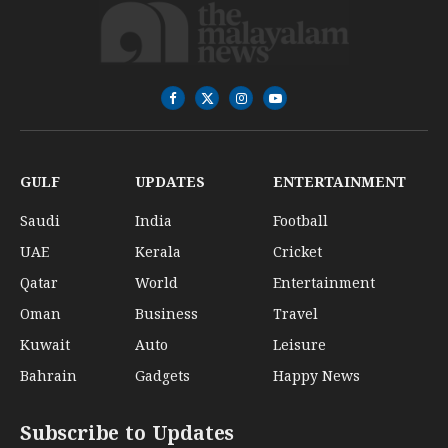
Facebook
X
Instagram
YouTube
(Twitter)
GULF
UPDATES
ENTERTAINMENT
Saudi
India
Football
UAE
Kerala
Cricket
Qatar
World
Entertainment
Oman
Business
Travel
Kuwait
Auto
Leisure
Bahrain
Gadgets
Happy News
Subscribe to Updates