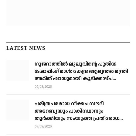
LATEST NEWS
ഗുജറാത്തിൽ ലുലുവിന്റെ പുതിയ
ഷോപ്പിംഗ് മാൾ: കേന്ദ്ര ആഭ്യന്തര മന്ത്രി
അമിത് ഷായുമായി കൂടിക്കാഴ്ച
നടത്തി എം.എ യൂസഫലി
07/08/2026
ചരിത്രപരമായ നീക്കം: സൗദി
അറേബ്യയും പാകിസ്ഥാനും
തുർക്കിയും സംയുക്ത പ്രതിരോധ
കരാറിൽ ഒപ്പുവെക്കുന്നു,
07/08/2026
സമവാക്യങ്ങളെല്ലാം മാറും