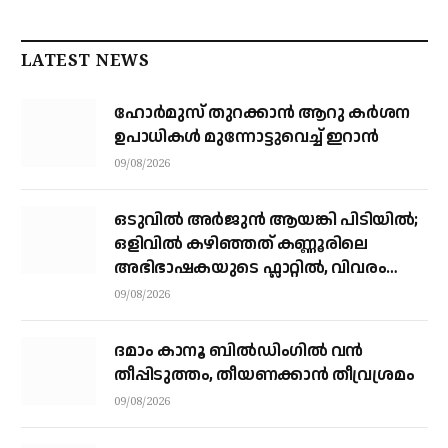
LATEST NEWS
ഹോർമുസ് തുറക്കാൻ ആറു കർശന
ഉപാധികൾ മുന്നോട്ടുവെച്ച് ഇറാൻ
09/08/2026
ഒടുവിൽ അർജുൻ ആയങ്കി പിടിയിൽ;
ഒളിവിൽ കഴിഞ്ഞത് കണ്ണൂരിലെ
അഭിഭാഷകയുടെ ഫ്ലാറ്റിൽ, വിവരം
നൽകിയത് ഓട്ടോ ഡ്രൈവർ
09/08/2026
ദമാം കാനൂ ബിൽഡിംഗിൽ വൻ
തീപ്പിടുത്തം, തീയണക്കാൻ തീവ്രശ്രമം
09/08/2026