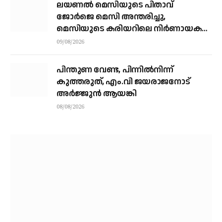
ലയണൽ മെസിയുടെ പിതാവ്
ജോർജെ മെസി അന്തരിച്ചു, ​
മെസിയുടെ കരിയറിലെ നിർണായക
ശക്തി
09/08/2026
പിന്തുണ വേണ്ട, പിന്നിൽനിന്ന്
കുത്തരുത്, എം.വി ജയരാജനോട്
അർജ്ജുൻ ആയങ്കി
08/08/2026