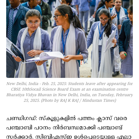
New Delhi, India - Feb. 25, 2025: Students leave after appearing for
CBSE 10thSocail Science Board Exam at an examination centre
Bharatiya Vidya Bhavan in New Delhi, India, on Tuesday, February
25, 2025. (Photo by RAJ K RAJ / Hindustan Times)
ചണ്ഡിഗഡ്: സ്‌കൂളുകളില്‍ പത്തം ക്ലാസ് വരെ
പഞ്ചാബി പഠനം നിര്‍ബന്ധമാക്കി പഞ്ചാബ്
സര്‍ക്കാര്‍. സിബിഎസ്ഇ ഉള്‍പ്പെടെയുള്ള എല്ലാ