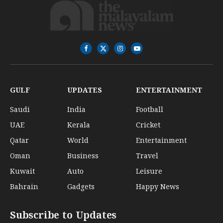
Facebook
X
Instagram
YouTube
(Twitter)
GULF
UPDATES
ENTERTAINMENT
Saudi
India
Football
UAE
Kerala
Cricket
Qatar
World
Entertainment
Oman
Business
Travel
Kuwait
Auto
Leisure
Bahrain
Gadgets
Happy News
Subscribe to Updates