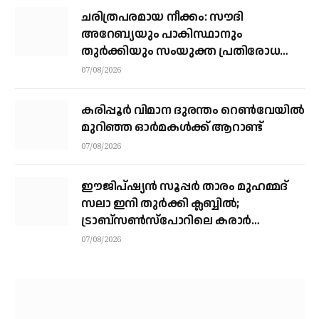
ചരിത്രപരമായ നീക്കം: സൗദി
അറേബ്യയും പാകിസ്ഥാനും
തുർക്കിയും സംയുക്ത പ്രതിരോധ
കരാറിൽ ഒപ്പുവെക്കുന്നു,
07/08/2026
സമവാക്യങ്ങളെല്ലാം മാറും
കരിപ്പൂര്‍ വിമാന ദുരന്തം റെണ്‍വേയില്‍
മുറിഞ്ഞ ഓര്‍മകള്‍ക്ക് ആറാണ്ട്
07/08/2026
ഈജിപ്ഷ്യന്‍ സൂപ്പര്‍ താരം മുഹമ്മദ്
സലാ ഇനി തുര്‍ക്കി ക്ലബ്ബില്‍;
ട്രാബ്‌സണ്‍സ്‌പോറിലെ കരാര്‍
അവസാനഘട്ടത്തില്‍
07/08/2026