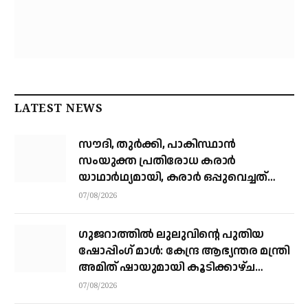
LATEST NEWS
സൗദി, തുര്‍ക്കി, പാകിസ്ഥാന്‍
സംയുക്ത പ്രതിരോധ കരാര്‍
യാഥാര്‍ഥ്യമായി, കരാര്‍ ഒപ്പുവെച്ചത്
വിശുദ്ധ ഹറമിന്റെ ചാരത്ത്
07/08/2026
ഗുജറാത്തിൽ ലുലുവിന്റെ പുതിയ
ഷോപ്പിംഗ് മാൾ: കേന്ദ്ര ആഭ്യന്തര മന്ത്രി
അമിത് ഷായുമായി കൂടിക്കാഴ്ച
നടത്തി എം.എ യൂസഫലി
07/08/2026