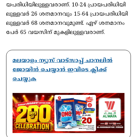
യ​പ​രി​ധി​യി​ലു​ള്ള​വ​രാ​ണ്. 10-24 പ്രാ​യ​പ​രി​ധി​യി​
ലു​ള്ള​വ​ർ 26 ശ​ത​മാ​ന​വും 15-64 പ്രാ​യ​പ​രി​ധി​യി​
ലു​ള്ള​വ​ർ 68 ശ​ത​മാ​ന​വു​മു​ണ്ട്. ഏ​ഴ് ശ​ത​മാ​നം
പേ​ർ 65 വ​യ​സി​ന് മു​ക​ളി​ലു​ള്ള​വ​രാ​ണ്.
മലയാളം ന്യൂസ് വാട്സാപ്പ് ചാനലിൽ
ജോയിൻ ചെയ്യാൻ ഇവിടെ ക്ലിക്ക്
ചെയ്യുക