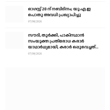
ഓഗസ്റ്റ് 28 ന് നബിദിനം; യു.എ.ഇ
പൊതു അവധി പ്രഖ്യാപിച്ചു
07/08/2026
സൗദി, തുര്‍ക്കി, പാകിസ്ഥാന്‍
സംയുക്ത പ്രതിരോധ കരാര്‍
യാഥാര്‍ഥ്യമായി, കരാര്‍ ഒപ്പുവെച്ചത്
വിശുദ്ധ ഹറമിന്റെ ചാരത്ത്
07/08/2026