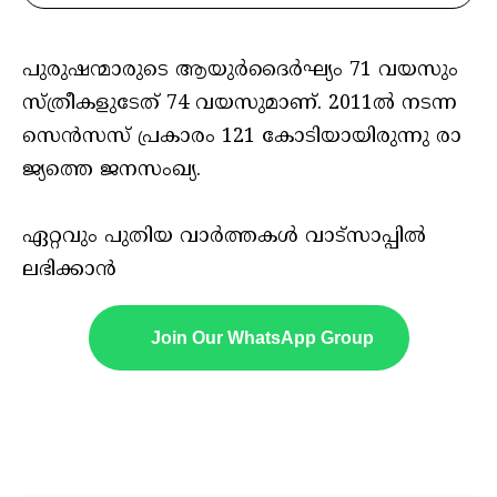
പു​രു​ഷ​ന്മാ​രു​ടെ ആ​യു​ർ​ദൈ​ർ​ഘ്യം 71 വ​യ​സും
സ്ത്രീ​ക​ളു​ടേ​ത് 74 വ​യ​സു​മാ​ണ്. 2011ൽ ​ന​ട​ന്ന
സെ​ൻ​സ​സ് പ്ര​കാ​രം 121 കോ​ടി​യാ​യി​രു​ന്നു രാ​
ജ്യ​ത്തെ ജ​ന​സം​ഖ്യ.
ഏറ്റവും പുതിയ വാർത്തകൾ വാട്സാപ്പിൽ
ലഭിക്കാൻ
Join Our WhatsApp Group