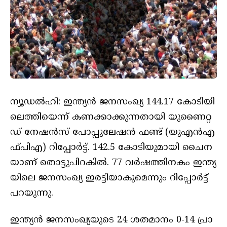
ന്യൂ​ഡ​ൽ​ഹി: ഇ​ന്ത്യ​ൻ ജ​ന​സം​ഖ്യ 144.17 കോ​ടി​​യി​
ലെ​ത്തി​യെ​ന്ന് ക​ണ​ക്കാ​ക്കു​ന്ന​താ​യി യു​ണൈറ്റ​
ഡ് നേ​ഷ​ൻ​സ് പോ​പ്പുലേ​ഷ​ൻ ഫ​ണ്ട് (യുഎ​ൻഎ​
ഫ്പിഎ) റി​പ്പോ​ർ​ട്ട്. 142.5 കോ​ടി​യു​മാ​യി ചൈ​ന​
യാ​ണ് തൊ​ട്ടു​പി​റ​കി​ൽ. 77 വ​ർ​ഷ​ത്തി​ന​കം ഇ​ന്ത്യ​
യി​ലെ ജ​ന​സം​ഖ്യ ഇ​ര​ട്ടി​യാ​കു​മെ​ന്നും റി​പ്പോ​ർ​ട്ട്
പ​റ​യു​ന്നു.
ഇ​ന്ത്യ​ൻ ജ​ന​സം​ഖ്യ​യു​ടെ 24 ശ​ത​മാ​നം 0-14 പ്രാ​