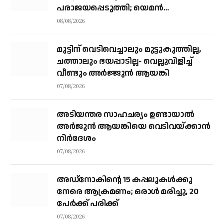
പരാജയപ്പെടുത്തി; യെമൻ
സംഘർഷത്തിലേക്ക് നീങ്ങുന്നുവെന്ന്
08/08/2026
യു.എൻ മുന്നറിയിപ്പ്
മുട്ടിന് വെടിവെച്ചാലും മുട്ടുകുത്തില്ല,
ചത്താലും ഭയപ്പാടില്ല- വെല്ലുവിളിച്ച്
വീണ്ടും അർജ്ജുൻ ആയങ്കി
07/08/2026
അടിയന്തര സാഹചര്യം ഉണ്ടായാല്‍
അര്‍ജുന്‍ ആയങ്കിയെ വെടിവയ്ക്കാന്‍
നിര്‍ദേശം
07/08/2026
അഡ്നോകിന്റെ 15 കപ്പലുകള്‍ക്കു
നേരെ ആക്രമണം; ഒരാള്‍ മരിച്ചു, 20
പേര്‍ക്ക് പരിക്ക്
07/08/2026