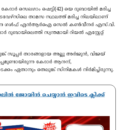
വ് കേദാർ സെലഗാം ഷെട്ടി(42) യെ ദുബായിൽ മരിച്ച
ടവേഴ്സിലെ താമസ സ്ഥലത്ത് മരിച്ച നിലയിലാണ്
െലങ്കാന ഗൾഫ് എൻആർഐ സെൽ കൺവീനർ എസ്.വി.
 ദുബായിലെത്തി സ്വന്തമായി റിയൽ എസ്റ്റേറ്റ്
ങ്ക് സൂപ്പർ താരങ്ങളായ അല്ലു അർജുൻ, വിജയ്
മുണ്ടായിരുന്ന കേദാർ ആനന്ദ്,
ം ഏതാനും തെലുങ്ക് സിനിമകൾ നിർമിച്ചിരുന്നു.
ാനലിൽ ജോയിൻ ചെയ്യാൻ ഇവിടെ ക്ലിക്ക്