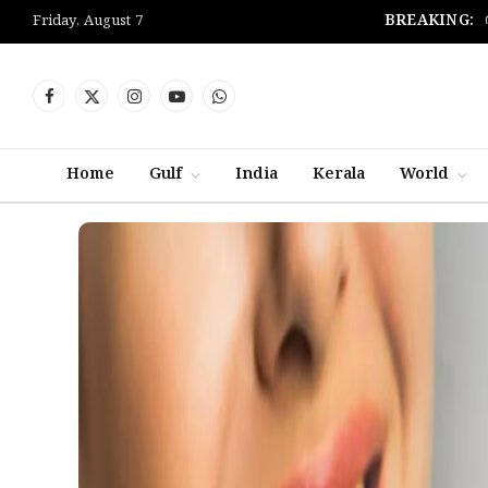
BREAKING:
Friday, August 7
Facebook
X
Instagram
YouTube
WhatsApp
(Twitter)
Home
Gulf
India
Kerala
World