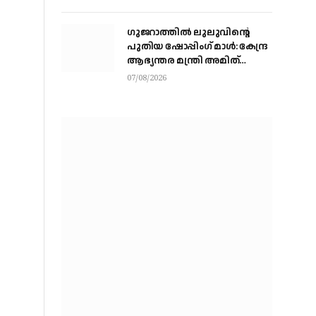
ചാരത്ത്
ഗുജറാത്തിൽ ലുലുവിന്റെ
പുതിയ ഷോപ്പിംഗ് മാൾ: കേന്ദ്ര
ആഭ്യന്തര മന്ത്രി അമിത്
ഷായുമായി കൂടിക്കാഴ്ച
07/08/2026
നടത്തി എം.എ യൂസഫലി