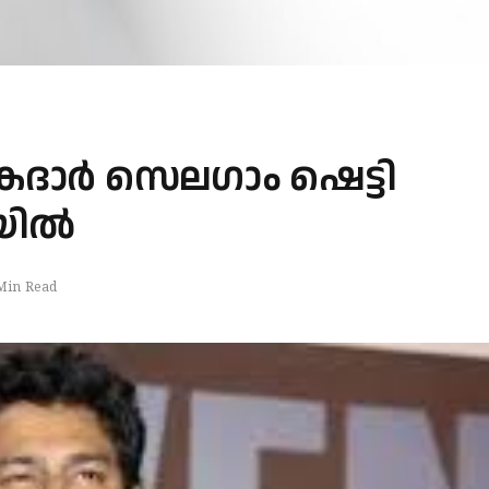
കേദാർ സെലഗാം ഷെട്ടി
ലയിൽ
Min Read