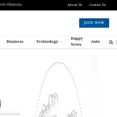
്‍ നിര്‍ദേശം
About Us
Contact Us
JOIN NOW
Happy
Business
Technology
Auto
News