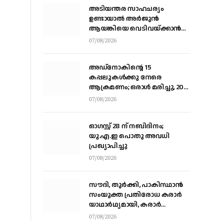
അടിയന്തര സാഹചര്യം
ഉണ്ടായാല്‍ അര്‍ജുന്‍
ആയങ്കിയെ വെടിവയ്ക്കാന്‍
നിര്‍ദേശം
07/08/2026
അഡ്നോകിന്റെ 15
കപ്പലുകള്‍ക്കു നേരെ
ആക്രമണം; ഒരാള്‍ മരിച്ചു, 20
പേര്‍ക്ക് പരിക്ക്
07/08/2026
ഓഗസ്റ്റ് 28 ന് നബിദിനം;
യു.എ.ഇ പൊതു അവധി
പ്രഖ്യാപിച്ചു
07/08/2026
സൗദി, തുര്‍ക്കി, പാകിസ്ഥാന്‍
സംയുക്ത പ്രതിരോധ കരാര്‍
യാഥാര്‍ഥ്യമായി, കരാര്‍
ഒപ്പുവെച്ചത് വിശുദ്ധ ഹറമിന്റെ
07/08/2026