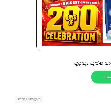
ഏറ്റവും പുതിയ വാ
Joi
kedar swlgam