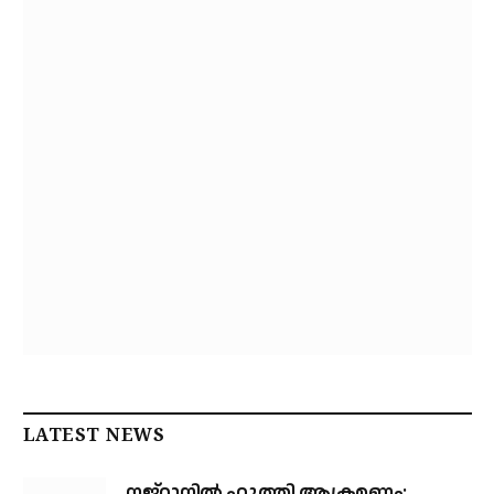
LATEST NEWS
നജ്‌റാനില്‍ ഹൂത്തി ആക്രമണം: