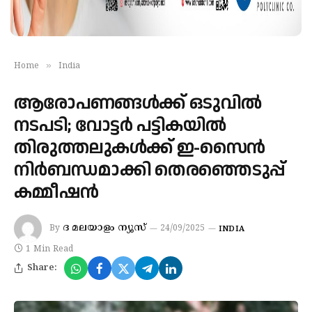
»
Home
India
ആരോപണങ്ങൾക്ക് ഒടുവിൽ
നടപടി; വോട്ടർ പട്ടികയിൽ
തിരുത്തലുകൾക്ക് ഇ-സൈൻ
നിർബന്ധമാക്കി തെരഞ്ഞെടുപ്പ്
കമ്മീഷൻ
ദ മലയാളം ന്യൂസ്
By
24/09/2025
INDIA
1 Min Read
Share: