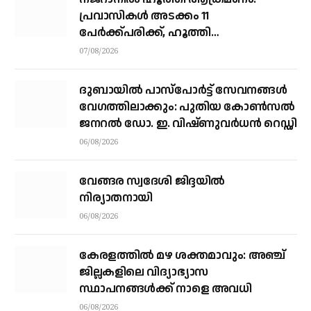
പ്രവാസികള്‍ അടക്കം 11
പേർക്ക്പരിക്ക്, ഹൂത്തി
ആക്രമണത്തില്‍ 17 യെമന്‍
07/08/2026
സൈനികര്‍ കൊല്ലപ്പെട്ടു
ദുബായിൽ പാസ്‌പോർട്ട് സേവനങ്ങൾ
വേഗത്തിലാക്കും: പുതിയ കോൺസൽ
ജനറൽ ഡോ. ഇ. വിഷ്ണുവർധൻ റെഡ്ഡി
06/08/2026
വേങ്ങര സ്വദേശി ജിദ്ദയിൽ
നിര്യാതനായി
06/08/2026
കേരളത്തില്‍ മഴ ശക്തമാവും: അഞ്ച്
ജില്ലകളിലെ വിദ്യാഭ്യാസ
സ്ഥാപനങ്ങള്‍ക്ക് നാളെ അവധി
06/08/2026