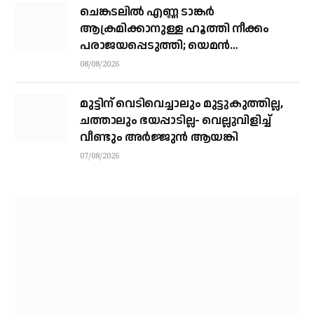
ചെങ്കടലില്‍ എണ്ണ ടാങ്കര്‍
ആക്രമിക്കാനുള്ള ഹൂത്തി നീക്കം
പരാജയപ്പെടുത്തി; യെമൻ
സംഘർഷത്തിലേക്ക് നീങ്ങുന്നുവെന്ന്
08/08/2026
യു.എൻ മുന്നറിയിപ്പ്
മുട്ടിന് വെടിവെച്ചാലും മുട്ടുകുത്തില്ല,
ചത്താലും ഭയപ്പാടില്ല- വെല്ലുവിളിച്ച്
വീണ്ടും അർജ്ജുൻ ആയങ്കി
07/08/2026