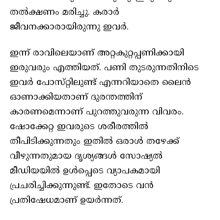
തൽക്ഷണം മരിച്ചു. കരാർ
ജീവനക്കാരായിരുന്നു ഇവർ.
ഇന്ന് രാവിലെയാണ് അ​റ്റകു​റ്റപ്പണിക്കായി
ഇരുവരും എത്തിയത്. പണി തുടരുന്നതിനിടെ
ഇവർ പോസ്​റ്റിലുണ്ട് എന്നറിയാതെ ലൈൻ
ഓണാക്കിയതാണ് ദുരന്തത്തിന്
കാരണമെന്നാണ് പുറത്തുവരുന്ന വിവരം.
ഷോക്കേറ്റ ഇവരുടെ ശരീരത്തിൽ
തീപിടിക്കുന്നതും ഇതിൽ ഒരാൾ തഴേക്ക്
വീഴുന്നതുമായ ദൃശ്യങ്ങൾ സോഷ്യൽ
മീഡിയയിൽ ഉൾപ്പെടെ വ്യാപകമായി
പ്രചരിച്ചിക്കുന്നുണ്ട്. ഇതാേടെ വൻ
പ്രതിഷേധമാണ് ഉയർന്നത്.