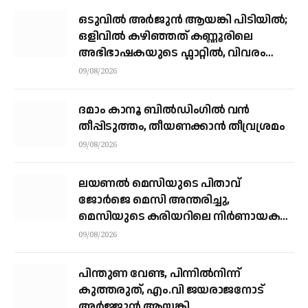
ഒടുവിൽ അർജുൻ ആയങ്കി പിടിയിൽ;
ഒളിവിൽ കഴിഞ്ഞത് കണ്ണൂരിലെ
അഭിഭാഷകയുടെ ഫ്ലാറ്റിൽ, വിവരം
നൽകിയത് ഓട്ടോ ഡ്രൈവർ
09/08/2026
ദമാം കാനൂ ബിൽഡിംഗിൽ വൻ
തീപ്പിടുത്തം, തീയണക്കാൻ തീവ്രശ്രമം
09/08/2026
ലയണൽ മെസിയുടെ പിതാവ്
ജോർജെ മെസി അന്തരിച്ചു, ​
മെസിയുടെ കരിയറിലെ നിർണായക
ശക്തി
09/08/2026
പിന്തുണ വേണ്ട, പിന്നിൽനിന്ന്
കുത്തരുത്, എം.വി ജയരാജനോട്
അർജ്ജുൻ ആയങ്കി