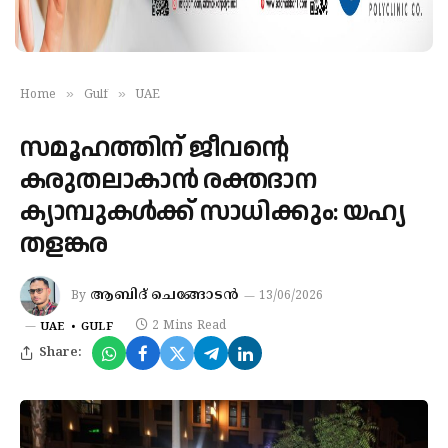
»
»
Home
Gulf
UAE
സമൂഹത്തിന് ജീവന്റെ
കരുതലാകാൻ രക്തദാന
ക്യാമ്പുകൾക്ക് സാധിക്കും: യഹ്യ
തളങ്കര
ആബിദ് ചെങ്ങോടൻ
By
13/06/2026
2 Mins Read
UAE
GULF
Share: