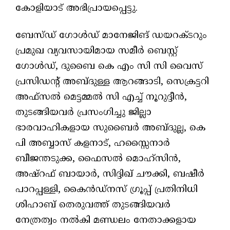
കോളിയാട് അഭിപ്രായപ്പെട്ടു.
ബേസ്ഡ് ഗോൾഡ് മാനേജിങ് ഡയറക്ടറും
പ്രമുഖ വ്യവസായിമായ സമീർ ബെസ്റ്റ്
ഗോൾഡ്, ദുബൈ കെ എം സി സി വൈസ്
പ്രസിഡന്റ് അബ്ദുള്ള ആറങ്ങാടി, സെക്രട്ടറി
അഫ്സൽ മെട്ടമ്മൽ സി എച്ച് നൂറുദ്ദീൻ,
തുടങ്ങിയവർ പ്രസംഗിച്ചു ജില്ലാ
ഭാരവാഹികളായ സുബൈർ അബ്ദുല്ല, കെ
പി അബ്ബാസ് കളനാട്, ഹസ്സൈനാർ
ബീജന്തടുക്ക, ഫൈസൽ മൊഹ്സിൻ,
അഷ്‌റഫ് ബായാർ, സിദ്ദിഖ് ചൗക്കി, ബഷീർ
പാറപ്പള്ളി, കൈൻഡ്‌നസ് ഗ്രൂപ്പ് പ്രതിനിധി
ശിഹാബ് തെരുവത്ത് തുടങ്ങിയവർ
നേത്രത്വം നൽകി മണ്ഡലം നേതാക്കളായ