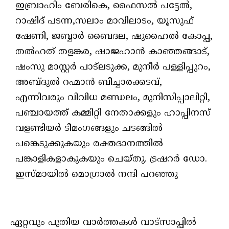
ഇബ്രാഹിം ബേരികെ, ഫൈസൽ പട്ടേൽ,
റാഷിദ് പടന്ന,സലാം മാവിലാടം, യൂസുഫ്
ഷേണി, ജബ്ബാർ ബൈദല, ഷുഹൈൽ കോപ്പ,
തൽഹത് തളങ്കര, ഷാജഹാൻ കാഞ്ഞങ്ങാട്,
ഷംസു മാസ്റ്റർ പാട്ലടുക്ക, മുനീർ പള്ളിപ്പുറം,
അബ്ദുൽ റഹ്മാൻ ബീച്ചാരക്കടവ്‌,
എന്നിവരും വിവിധ മണ്ഡലം, മുനിസിപ്പാലിറ്റി,
പഞ്ചായത്ത് കമ്മിറ്റി നേതാക്കളും ഹാപ്പിനസ്
വളണ്ടിയർ ടീമംഗങ്ങളും ചടങ്ങിൽ
പങ്കെടുക്കുകയും രക്തദാനത്തിൽ
പങ്കാളികളാകുകയും ചെയ്തു. ട്രഷറർ ഡോ.
ഇസ്മായിൽ മൊഗ്രാൽ നന്ദി പറഞ്ഞു
ഏറ്റവും പുതിയ വാർത്തകൾ വാട്സാപ്പിൽ