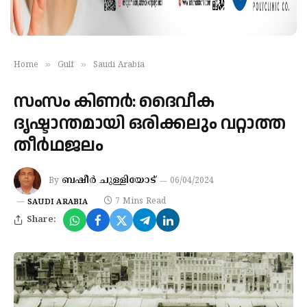
»
»
Home
Gulf
Saudi Arabia
സംസം കിണര്‍: ദൈവീക
ദൃഷ്ടാന്തമായി ഒരിക്കലും വറ്റാത്ത
തീര്‍ഥജലം
ബഷീര്‍ ചുള്ളിയോട്
By
06/04/2024
7 Mins Read
SAUDI ARABIA
Share: